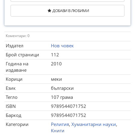
ДОБАВИ В ЛЮБИМИ
Коментари: 0
Издател
Нов човек
Брой страници
112
Година на
2010
издаване
Корици
меки
Език
български
Тегло
107 грама
ISBN
9789544071752
Баркод
9789544071752
Категории
Религия
,
Хуманитарни науки
,
Книги