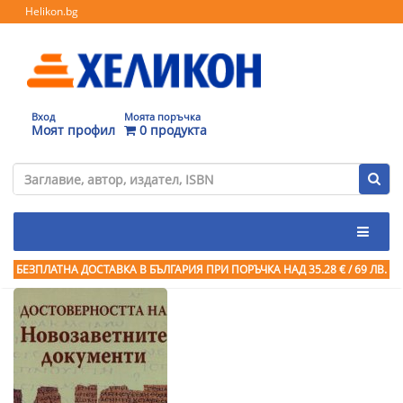
Helikon.bg
Вход
Моята поръчка
Моят профил
0 продукта
БЕЗПЛАТНА ДОСТАВКА В БЪЛГАРИЯ ПРИ ПОРЪЧКА
НАД 35.28 € / 69 ЛВ.