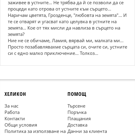
заживее в устните... Не трябва да й се позволи да се
процеди като отрова от устните към сърцето...
Наричам цветята, Грозденце, "любовта на земята"... И
те се отварят и угасват като целувка в устните на
земята... Кое от тях мисли да навлиза в сърцето на
земята?
Ние не се обичаме, Ламия, вярвай ми, малката ми...
Просто позабавлявахме сърцата си, очите си, устните
си с едно малко приключение... Толкоз...
ХЕЛИКОН
ПОМОЩ
За нас
Търсене
Работа
Поръчка
Контакти
Плащания
Общи условия
Доставка
Политика за използване на
Данни за клиента