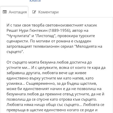
Книги
Анотация
Коментари
И с тази своя творба световноизвестният класик
Решат Нури Гюнтекин (1889-1956), автор на
"Чучулигата" и "Листопад", провокира турските
сценаристи. По мотиви от романа е създаден
затрогващият телевизионен сериал "Мелодията на
сърцето".
От сърцето моята безумна любов достигна до
устните ми... И с целувките, всяка от които те кара да
забравиш другата, любовта вече ще живее
единствено върху устните ми като напев, като
усмивка... Същевременно, за да бъдеш щастлив,
може би единственият начин е да не позволиш на
безумната любов да премине отвъд устните, да не й
позволиш да се спусне като отрова към сърцето.
Любовта няма нищо общо със сърцето... Любовта се
превръща в щастие единствено когато се роди и