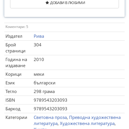
ДОБАВИ В ЛЮБИМИ
Коментари: 5
Издател
Рива
Брой
304
страници
Година на
2010
издаване
Корици
меки
Език
български
Тегло
298 грама
ISBN
9789543203093
Баркод
9789543203093
Категории
Световна проза
,
Преводна художествена
литература
,
Художествена литература
,