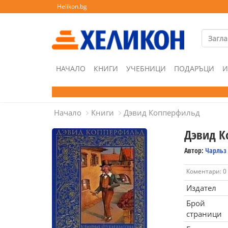
Helikon.bg
НАЧАЛО
КНИГИ
УЧЕБНИЦИ
ПОДАРЪЦИ
И
Начало
Книги
Дэвид Копперфильд
Дэвид К
Автор:
Чарльз
Коментари: 0
Издател
Брой
страници