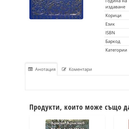
Година на
издаване
Корици
Език
ISBN
Баркод
Категории
Анотация
Коментари
Продукти, които може също д