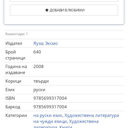
ДОБАВИ В ЛЮБИМИ
Коментари: 1
Издател
Яуза; Эксмо
Брой
640
страници
Година на
2008
издаване
Корици
твърди
Език
руски
ISBN
9785699317004
Баркод
9785699317004
Категории
на руски език
,
Художествена литература
на чужди езици
,
Художествена
литература
,
Книги