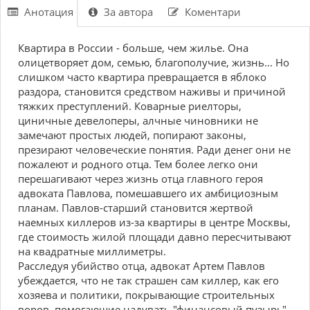
Анотация
За автора
Коментари
Квартира в России - больше, чем жилье. Она
олицетворяет дом, семью, благополучие, жизнь... Но
слишком часто квартира превращается в яблоко
раздора, становится средством наживы и причиной
тяжких преступлений. Коварные риелторы,
циничные девелоперы, алчные чиновники не
замечают простых людей, попирают законы,
презирают человеческие понятия. Ради денег они не
пожалеют и родного отца. Тем более легко они
перешагивают через жизнь отца главного героя
адвоката Павлова, помешавшего их амбициозным
планам. Павлов-старший становится жертвой
наемных киллеров из-за квартиры в центре Москвы,
где стоимость жилой площади давно пересчитывают
на квадратные миллиметры.
Расследуя убийство отца, адвокат Артем Павлов
убеждается, что не так страшен сам киллер, как его
хозяева и политики, покрывающие строительных
воров, помогающие надувать "финансовый пузырь"