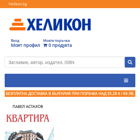
Helikon.bg
Вход
Моята поръчка
Моят профил
0 продукта
БЕЗПЛАТНА ДОСТАВКА В БЪЛГАРИЯ ПРИ ПОРЪЧКА
НАД 35.28 € / 69 ЛВ.