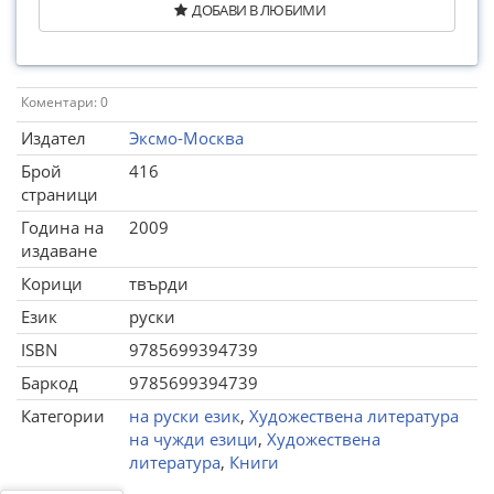
ДОБАВИ В ЛЮБИМИ
Коментари: 0
Издател
Эксмо-Москва
Брой
416
страници
Година на
2009
издаване
Корици
твърди
Език
руски
ISBN
9785699394739
Баркод
9785699394739
Категории
на руски език
,
Художествена литература
на чужди езици
,
Художествена
литература
,
Книги