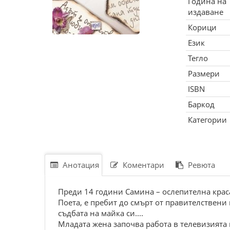
Година на
издаване
Корици
Език
Тегло
Размери
ISBN
Баркод
Категории
Анотация
Коментари
Ревюта
Преди 14 години Самина – ослепителна краса
Поета, е пребит до смърт от правителствени
съдбата на майка си....
Младата жена започва работа в телевизията 