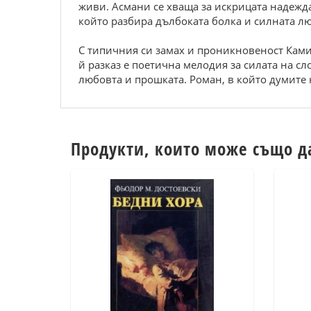
живи. Асмани се хваща за искрицата надежда.
който разбира дълбоката болка и силната лю
С типичния си замах и проникновеност Ками
й разказ е поетична мелодия за силата на с
любовта и прошката. Роман, в който думите 
Продукти, които може също д