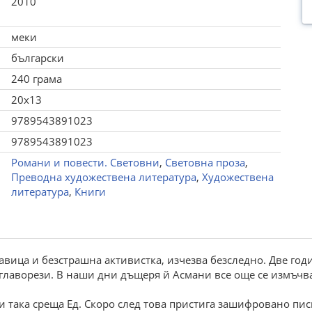
2010
меки
български
240 грама
20x13
9789543891023
9789543891023
Романи и повести. Световни
,
Световна проза
,
Преводна художествена литература
,
Художествена
литература
,
Книги
вица и безстрашна активистка, изчезва безследно. Две год
 главорези. В наши дни дъщеря й Асмани все още се измъчва
и така среща Ед. Скоро след това пристига зашифровано писм