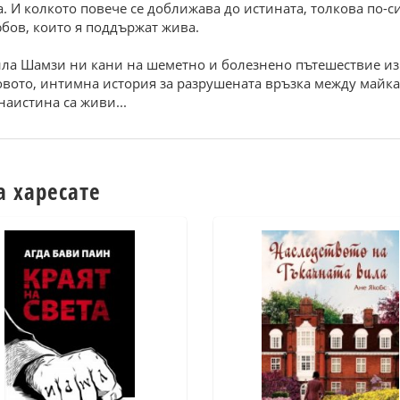
 И колкото повече се доближава до истината, толкова по-си
бов, които я поддържат жива.
ла Шамзи ни кани на шеметно и болезнено пътешествие из
ловото, интимна история за разрушената връзка между майк
наистина са живи...
а харесате