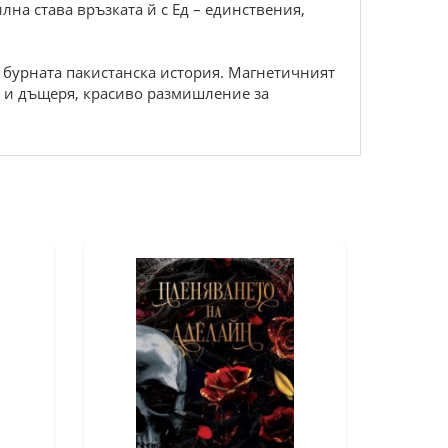
лна става връзката й с Ед – единствения,
 бурната пакистанска история. Магнетичният
а и дъщеря, красиво размишление за