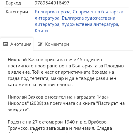
Баркод
9789544916497
Категории
Българска проза
,
Съвременна българска
литература
,
Българска художествена
литература
,
Художествена литература
,
Книги
Анотация
Коментари
Николай Заяков присътва вече 45 години в
поетичното пространство на България, а за Пловдив
е явление. Той е част от артистичната бохема на
града под тепетата, макар и да е твърде различен
като живот и чувствителност.
Николай Заяков е носител на наградата "Иван
Николов" (2008) за поетичната си книга "Пастирът на
звездите”.
Роден е на 27 октомврви 1940 г. в с. Врабево,
Троянско, където завършва и гимназия. Следва