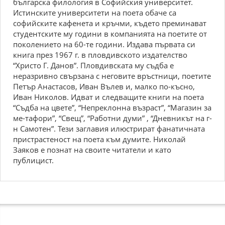
българска филология в Софийския университет.
Истинските университети на поета обаче са
софийските кафенета и кръчми, където преминават
студентските му години в компанията на поетите от
поколението на 60-те години. Издава първата си
книга през 1967 г. в пловдивското издателство
“Христо Г. Данов”. Пловдивската му съдба е
неразривно свързана с неговите връстници, поетите
Петър Анастасов, Иван Вълев и, малко по-късно,
Иван Николов. Идват и следващите книги на поета
“Съдба на цвете”, “Непреклонна възраст”, “Магазин за
ме-тафори”, “Свещ”, “Работни думи” , “Дневникът на г-
н Самотен”. Тези заглавия илюстрират фанатичната
пристрастеност на поета към думите. Николай
Заяков е познат на своите читатели и като
публицист.