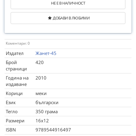
НЕ Е В НАЛИЧНОСТ
ДОБАВИ В ЛЮБИМИ
Коментари: 0
Издател
Жанет-45
Брой
420
страници
Година на
2010
издаване
Корици
меки
Език
български
Тегло
350 грама
Размери
16x12
ISBN
9789544916497