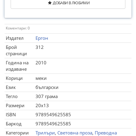
ДОБАВИ В ЛЮБИМИ
Коментари: 0
Издател
Ергон
Брой
312
страници
Година на
2010
издаване
Корици
меки
Език
български
Тегло
307 грама
Размери
20x13
ISBN
9789549625585
Баркод
9789549625585
Категории
Трилъри
,
Световна проза
,
Преводна