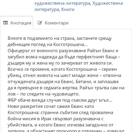
художествена литература
,
Художествена
литература
,
Книги
Анотация
Коментари
Влезте в подземието на страха, застанете срещу
дебнещия поглед на Костотрошача…
Офицерът от военното разузнаване Райън Еванс е
загубил всяка надежда да бъде перфектният баща –
дъщеря му и жена му го зачеркват от живота си.
Всичко се променя, когато Костотрошача – сериен
убиец, отнел живота на шест млади жени – отвлича
отчуждената дъщеря на Еванс, Бетани, и заплашва
да я превърне в седмата жертва. Райън тръгва сам на
лов – по следите на чудовището.
ФБР обаче вижда случая под съвсем друг ъгъл…
Нови разкрития сочат самия Еванс като
Костотрошача: странни събития след провалена
бойна мисия в Ирак свързват разузнавача с
убийствата, и когато Еванс изчезва загадъчно от
затвора, а областният прокурор е отвлечен – ловецът