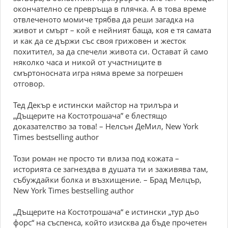
окончателно се превръща в плячка. А в това време
отвлеченото момиче трябва да реши загадка на
живот и смърт – кой е нейният баща, коя е тя самата
и как да се държи със своя грижовен и жесток
похитител, за да спечели живота си. Остават й само
няколко часа и никой от участниците в
смъртоносната игра няма време за погрешен
отговор.
Тед Декър е истински майстор на трилъра и
„Дъщерите на Костотрошача” е блестящо
доказателство за това! – Нелсън ДеМил, New York
Times bestselling author
Този роман не просто ти влиза под кожата –
историята се загнездва в душата ти и заживява там,
събуждайки болка и възхищение. – Брад Мелцър,
New York Times bestselling author
„Дъщерите на Костотрошача“ е истински „тур дьо
форс“ на съспенса, който изисква да бъде прочетен