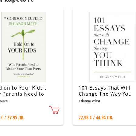
d on to Your Kids :
101 Essays That Will
 Parents Need to
Change The Way You
ter More Than Peers
Think
 Mate
Brianna Wiest
 € / 27.95 ЛВ.
22.98 € / 44.94 ЛВ.