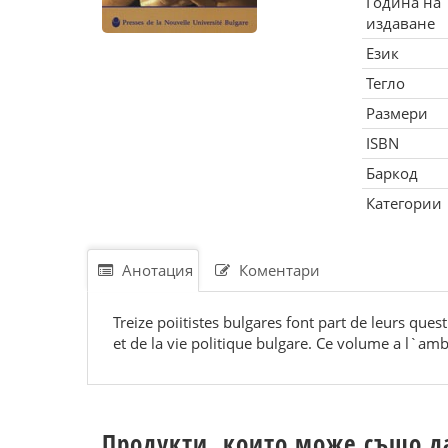
Година на
издаване
Език
Тегло
Размери
ISBN
Баркод
Категории
Анотация
Коментари
Treize poiitistes bulgares font part de leurs quest
et de la vie politique bulgare. Ce volume a l`am
Продукти, които може също д