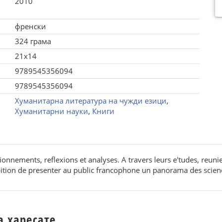
2010
френски
324 грама
21x14
9789545356094
9789545356094
Хуманитарна литература на чужди езици
,
Хуманитарни науки
,
Книги
ionnements, reflexions et analyses. A travers leurs e'tudes, reunies
bition de presenter au public francophone un panorama des scienc
а харесате