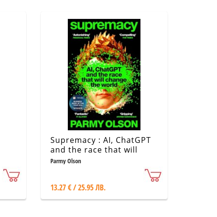
Supremacy : AI, ChatGPT
and the race that will
change the world
Parmy Olson
13.27 € / 25.95 ЛВ.