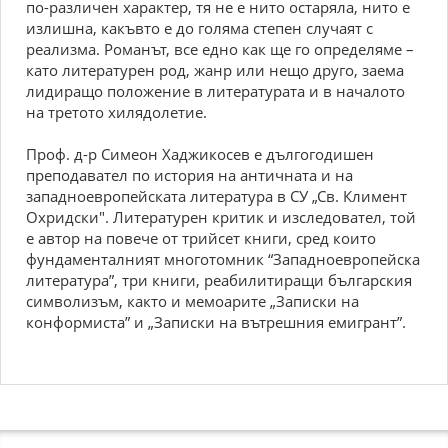
по-различен ха­рактер, тя не е нито остаряла, нито е
излишна, какъвто е до голяма степен случаят с
реализма. Романът, все едно как ще го определяме –
като литературен род, жанр или нещо друго, заема
лидиращо положение в литературата и в началото
на третото хилядолетие.
Проф. д-р Симеон Хаджикосев е дългогодишен
преподавател по история на античната и на
западноевропейската литература в СУ „Св. Климент
Охридски". Литературен критик и изследовател, той
е автор на повече от трийсет книги, сред които
фундаменталният многотомник “Западноевропейска
литература”, три книги, реабилитиращи българския
символизъм, както и мемоарите „Записки на
конформиста” и „Записки на вътрешния емигрант”.