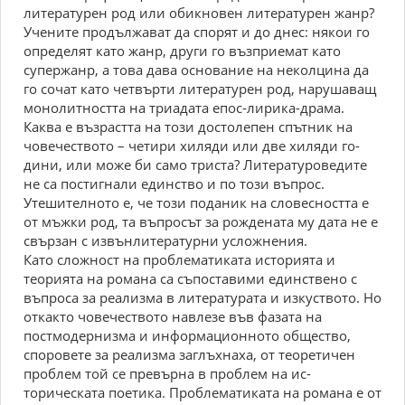
литературен род или обикновен литературен жанр?
Учените продължават да спорят и до днес: някои го
определят като жанр, други го възприемат като
супержанр, а това дава основание на неколцина да
го сочат като четвърти литературен род, нарушаващ
монолитност­та на триадата епос-лирика-драма.
Каква е възрастта на този достолепен спътник на
човечеството – четири хиляди или две хиляди го­
дини, или може би само триста? Литературоведите
не са постигнали единство и по този въпрос.
Утешителното е, че този поданик на сло­весността е
от мъжки род, та въпросът за рождената му дата не е
свързан с извънлитературни усложнения.
Като сложност на проблематиката историята и
теорията на романа са съпоставими единствено с
въпроса за реализма в литера­турата и изкуството. Но
откакто човечеството навлезе във фазата на
постмодернизма и информационното общество,
споровете за реализма заглъхнаха, от теоретичен
проблем той се превърна в проблем на ис­
торическата поетика. Проблематиката на романа е от