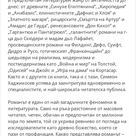
и предпочитан литературен жанр от античността до
днес: от древните „Синухе Египтянина”, „Киропедия”
и „Анабазис”, елинистичните „Дафнис и Хлоя” и
„Златното магаре”, рицарските „Смъртта на Артур” и
„Амадис де Гауда”, ренесансовите „Дон Кихот” и
„Гаргантюа и Пантагрюел”, „галантните” романи на г-
ца дьо Скюдери и мадам дьо Лафайет,
просвещенските романи на Филдинг, Дефо, Суифт,
Дидро и Русо, готическият „Франкенщайн” до
шедьоври на реализма, модернизма и
постмодернизма като „Война и мир” на Толстой,
„Одисей” на Джойс и „Игра на дама” на Кортасар.
Както и с другите си книги, така и с тази, Симеон
Хаджикосев успява да заинтригува едновременно и
специалистите, и най-широката читателска публика.
Романът е един от най-загадъчните феномени в
литература­та. Само на ръка разстояние от масовия
читател, четен, обичан и пред­почитан от милиони
хора по земята, той се укрива ревниво от погле­да на
изследователите като древно божество, което се
пази от профанация. Какво представлява романът –