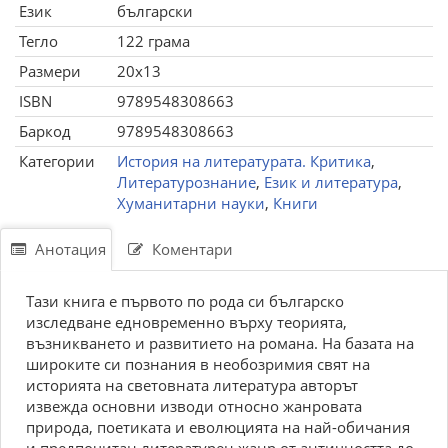
Език
български
Тегло
122 грама
Размери
20x13
ISBN
9789548308663
Баркод
9789548308663
Категории
История на литературата. Критика
,
Литературознание
,
Език и литература
,
Хуманитарни науки
,
Книги
Анотация
Коментари
Тази книга е първото по рода си българско
изследване едновременно върху теорията,
възникването и развитието на романа. На базата на
широките си познания в необозримия свят на
историята на световната литература авторът
извежда основни изводи относно жанровата
природа, поетиката и еволюцията на най-обичания