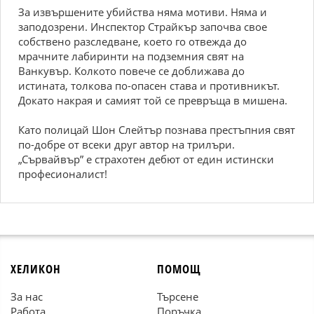
За извършените убийства няма мотиви. Няма и
заподозрени. Инспектор Страйкър започва свое
собствено разследване, което го отвежда до
мрачните лабиринти на подземния свят на
Ванкувър. Колкото повече се доближава до
истината, толкова по-опасен става и противникът.
Докато накрая и самият той се превръща в мишена.
Като полицай Шон Слейтър познава престъпния свят
по-добре от всеки друг автор на трилъри.
„Сървайвър” е страхотен дебют от един истински
професионалист!
ХЕЛИКОН
ПОМОЩ
За нас
Търсене
Работа
Поръчка