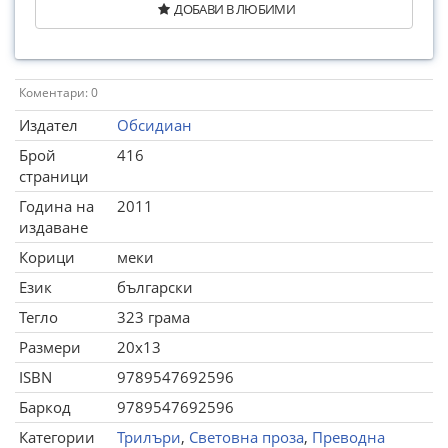
ДОБАВИ В ЛЮБИМИ
Коментари: 0
Издател
Обсидиан
Брой
416
страници
Година на
2011
издаване
Корици
меки
Език
български
Тегло
323 грама
Размери
20x13
ISBN
9789547692596
Баркод
9789547692596
Категории
Трилъри
,
Световна проза
,
Преводна