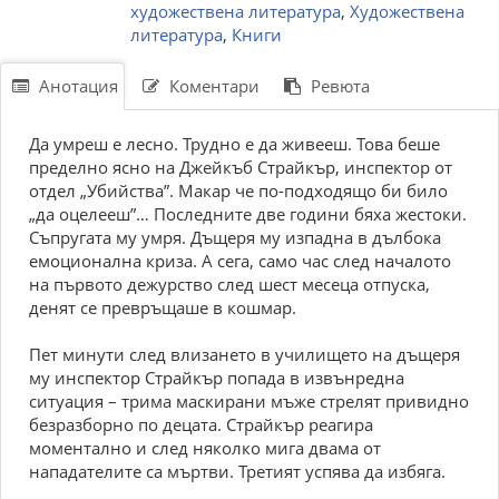
художествена литература
,
Художествена
литература
,
Книги
Анотация
Коментари
Ревюта
Да умреш е лесно. Трудно е да живееш. Това беше
пределно ясно на Джейкъб Страйкър, инспектор от
отдел „Убийства”. Макар че по-подходящо би билo
„да оцелееш”… Последните две години бяха жестоки.
Съпругата му умря. Дъщеря му изпадна в дълбока
емоционална криза. А сега, само час след началото
на първото дежурство след шест месеца отпуска,
денят се превръщаше в кошмар.
Пет минути след влизането в училището на дъщеря
му инспектор Страйкър попада в извънредна
ситуация – трима маскирани мъже стрелят привидно
безразборно по децата. Страйкър реагира
моментално и след няколко мига двама от
нападателите са мъртви. Третият успява да избяга.