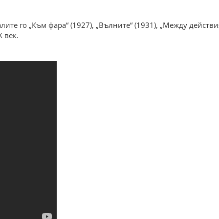
лите го „Към фара“ (1927), „Вълните“ (1931), „Между действ
 век.