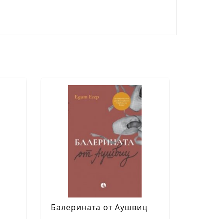
Балерината от Аушвиц