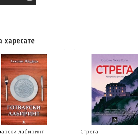
а харесате
варски лабиринт
Стрега