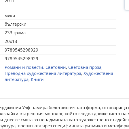
2011
меки
български
233 грама
20x13
9789545298929
9789545298929
Романи и повести. Световни
,
Световна проза
,
Преводна художествена литература
,
Художествена
литература
,
Книги
о Вирджиния Улф намира белетристичната форма, отговаряща н
олзвайки вътрешния монолог, който следва движението на м
 и днес се смята за ненадмината като художествено въздейс
труктура, постигната чрез специфичната ритмика и метафор