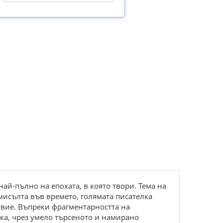
ай-пълно на епохата, в която твори. Тема на
исълта във времето, голямата писателка
твие. Въпреки фрагментарността на
ика, чрез умело търсеното и намирано