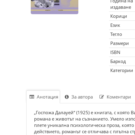
Година на
издаване
Корици
Език
Тегло
Размери
ISBN
Баркод
Категории
Анотация
За автора
Коментари
„Госпожа Далауей“ (1925) е книгата, с коят
романа е животът на съзнанието. Умело изп
плете уникална психологическа проза, която
действието, романът се отличава с плътна с