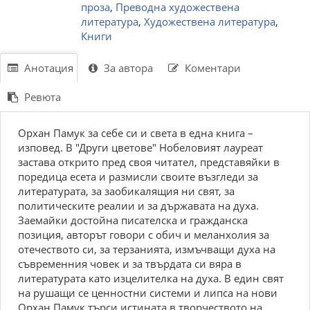
проза
,
Преводна художествена
литература
,
Художествена литература
,
Книги
Анотация
За автора
Коментари
Ревюта
Орхан Памук за себе си и света в една книга –
изповед. В "Други цветове" Нобеловият лауреат
застава открито пред своя читател, представяйки в
поредица есета и размисли своите възгледи за
литературата, за заобикалящия ни свят, за
политическите реалии и за държавата на духа.
Заемайки достойна писателска и гражданска
позиция, авторът говори с обич и меланхолия за
отечеството си, за терзанията, измъчващи духа на
съвременния човек и за твърдата си вяра в
литературата като изцелителка на духа. В един свят
на рушащи се ценностни системи и липса на нови
Орхан Памук търси истината в творчеството на