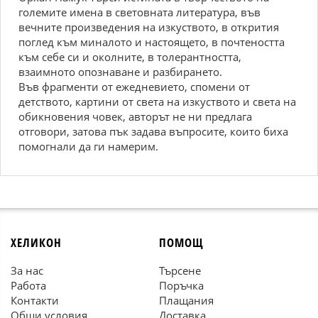
големите имена в световната литература, във
вечните произведения на изкуството, в открития
поглед към миналото и настоящето, в почтеността
към себе си и околните, в толерантността,
взаимното опознаване и разбирането.
Във фрагменти от ежедневието, спомени от
детството, картини от света на изкуството и света на
обикновения човек, авторът не ни предлага
отговори, затова пък задава въпросите, които биха
помогнали да ги намерим.
ХЕЛИКОН
ПОМОЩ
За нас
Търсене
Работа
Поръчка
Контакти
Плащания
Общи условия
Доставка