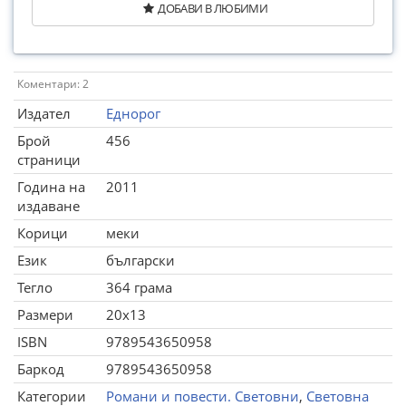
ДОБАВИ В ЛЮБИМИ
Коментари: 2
Издател
Еднорог
Брой
456
страници
Година на
2011
издаване
Корици
меки
Език
български
Тегло
364 грама
Размери
20x13
ISBN
9789543650958
Баркод
9789543650958
Категории
Романи и повести. Световни
,
Световна