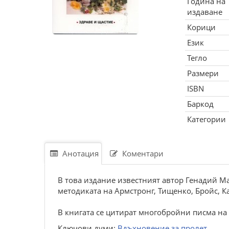
Година на
издаване
Корици
Език
Тегло
Размери
ISBN
Баркод
Категории
Анотация
Коментари
В това издание известният автор Генадий М
методиката на Армстронг, Тищенко, Бройс, К
В книгата се цитират многобройни писма на 
Ключови думи:
Вдъхновение за пролет