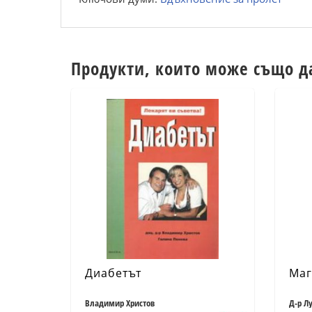
Продукти, които може също д
Диабетът
Маг
Владимир Христов
Д-р Л