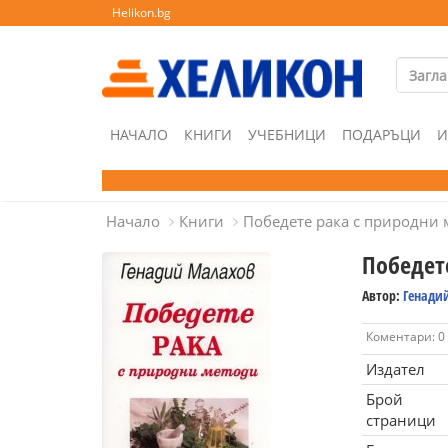
Helikon.bg
НАЧАЛО
КНИГИ
УЧЕБНИЦИ
ПОДАРЪЦИ
И
Начало
Книги
Победете рака с природни 
Победет
Автор:
Генади
Коментари: 0
Издател
Брой
страници