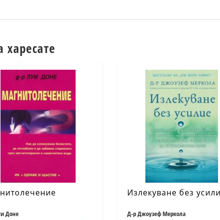
а харесате
нитолечение
Излекуване без усил
уи Доне
Д-р Джоузеф Меркола