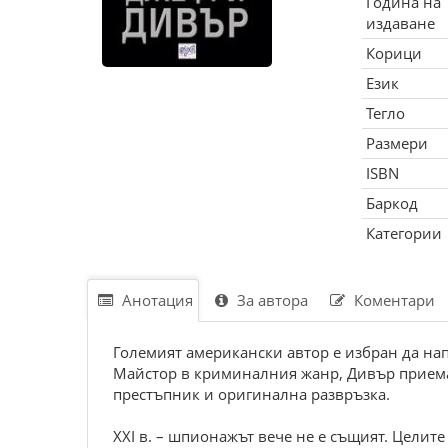
Година на
издаване
Корици
Език
Тегло
Размери
ISBN
Баркод
Категории
Анотация
За автора
Коментари
Големият американски автор е избран да на
Майстор в криминалния жанр, Дивър приема 
престъпник и оригинална развръзка.
ХХI в. – шпионажът вече не е същият. Целите