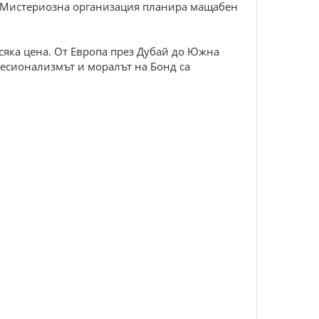
. Мистериозна организация планира мащабен
сяка цена. От Европа през Дубай до Южна
фесионализмът и моралът на Бонд са