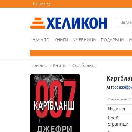
Helikon.bg
НАЧАЛО
КНИГИ
УЧЕБНИЦИ
ПОДАРЪЦИ
И
Начало
Книги
Картбланш
Картбл
Автор:
Джефри
Коментари: 1
Издател
Брой
страници