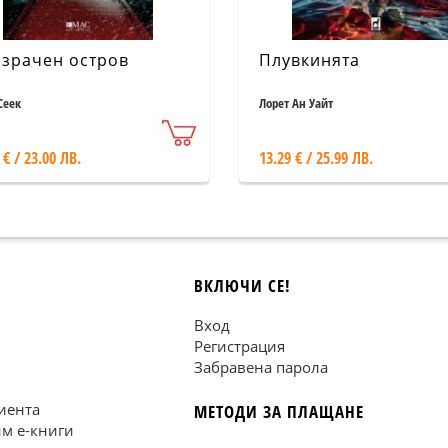
зрачен остров
Плувкинята
Сеек
Лорет Ан Уайт
 € / 23.00 ЛВ.
13.29 € / 25.99 ЛВ.
ВКЛЮЧИ СЕ!
Вход
Регистрация
Забравена парола
иента
МЕТОДИ ЗА ПЛАЩАНЕ
им е-книги