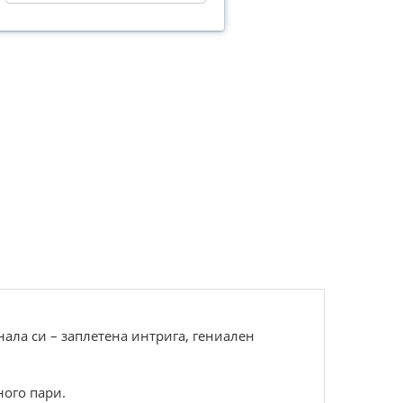
ала си – заплетена интрига, гениален
ного пари.