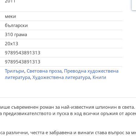
2011
меки
български
310 грама
20x13
9789543891313
9789543891313
Трилъри
,
Световна проза
,
Преводна художествена
литература
,
Художествена литература
,
Книги
пише съвременен роман за най-известния шпионин в света.
предизвикателството и пуска в ход всички оръжия от арсен
 са различни, честта е забравена и винаги става въпрос за м