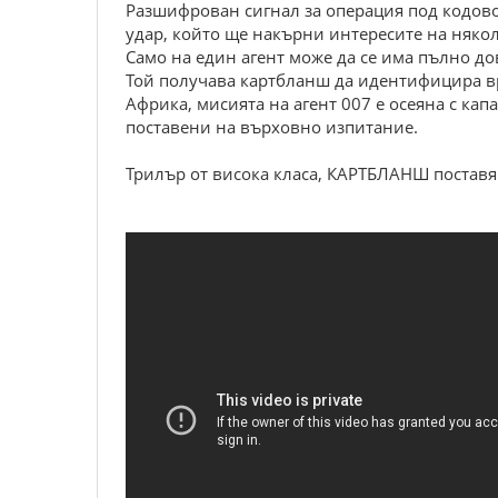
Разшифрован сигнал за операция под кодов
удар, който ще накърни интересите на няко
Само на един агент може да се има пълно до
Той получава картбланш да идентифицира вра
Африка, мисията на агент 007 е осеяна с к
поставени на върховно изпитание.
Трилър от висока класа, КАРТБЛАНШ поставя