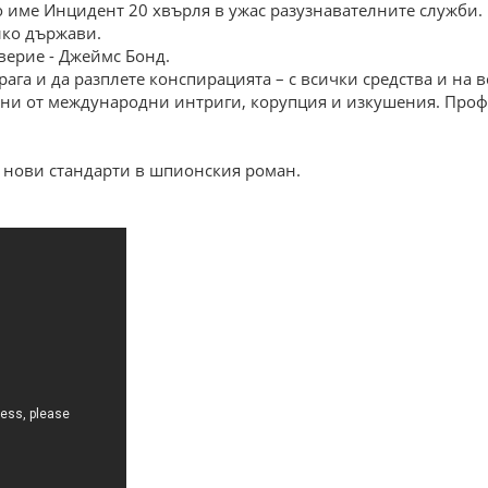
о име Инцидент 20 хвърля в ужас разузнавателните служби
лко държави.
верие - Джеймс Бонд.
га и да разплете конспирацията – с всички средства и на в
апани от международни интриги, корупция и изкушения. Про
 нови стандарти в шпионския роман.