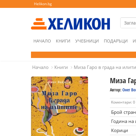
Helikon.bg
НАЧАЛО
КНИГИ
УЧЕБНИЦИ
ПОДАРЪЦИ
И
Начало
Книги
Миза Гаро в града на илит
Миза Гар
Автор:
Онег В
Коментари: 0
Брой стра
Година на
Корици