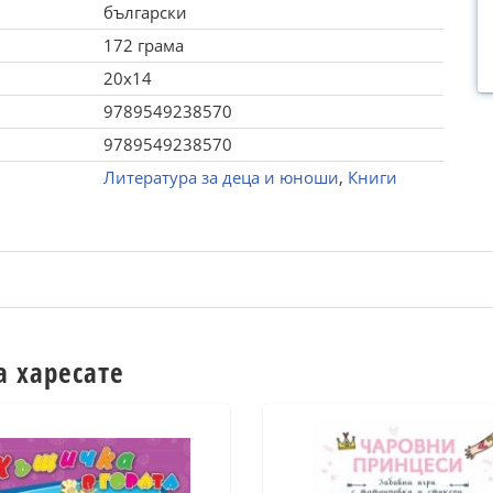
български
172 грама
20x14
9789549238570
9789549238570
Литература за деца и юноши
,
Книги
а харесате