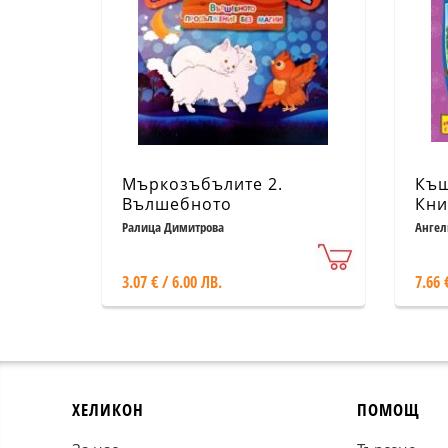
Мъркозъбълите 2.
Къщ
Вълшебното
Кни
продължение без магии
Ралица Димитрова
Ангел
3.07 € / 6.00 ЛВ.
7.66 
ХЕЛИКОН
ПОМОЩ