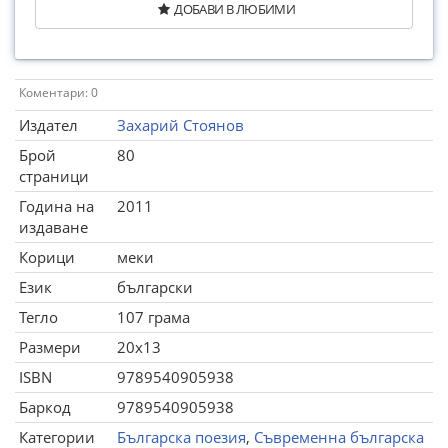
ДОБАВИ В ЛЮБИМИ
Коментари: 0
Издател
Захарий Стоянов
Брой
80
страници
Година на
2011
издаване
Корици
меки
Език
български
Тегло
107 грама
Размери
20x13
ISBN
9789540905938
Баркод
9789540905938
Категории
Българска поезия
,
Съвременна българска