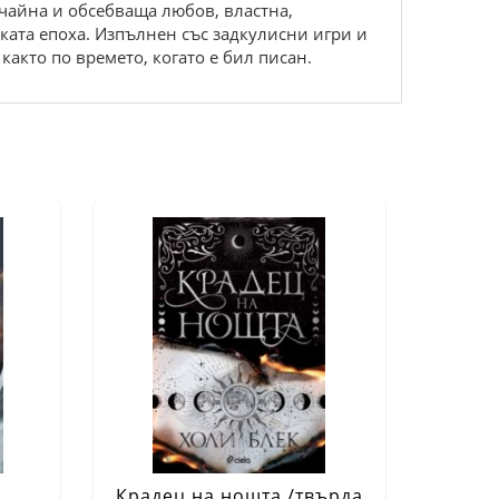
ичайна и обсебваща любов, властна,
ата епоха. Изпълнен със задкулисни игри и
както по времето, когато е бил писан.
Крадец на нощта /твърда