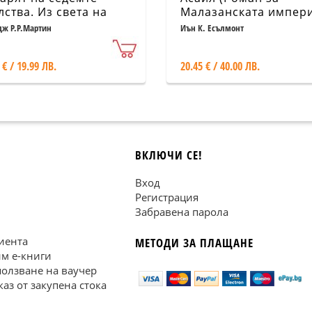
лства. Из света на
Малазанската импер
сен за огън и лед"
6)
ж Р.Р.Мартин
Иън К. Есълмонт
 € / 19.99 ЛВ.
20.45 € / 40.00 ЛВ.
ВКЛЮЧИ СЕ!
Вход
Регистрация
Забравена парола
иента
МЕТОДИ ЗА ПЛАЩАНЕ
им е-книги
ползване на ваучер
каз от закупена стока