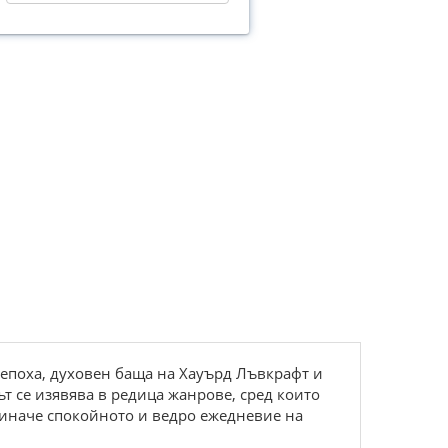
 епоха, духовен баща на Хауърд Лъвкрафт и
т се изявява в редица жанрове, сред които
 иначе спокойното и ведро ежедневие на