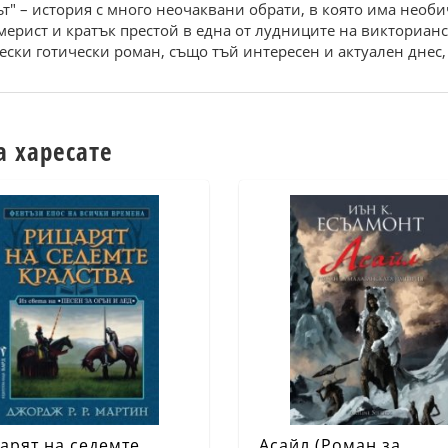
ът" – история с много неочаквани обрати, в която има необ
рист и кратък престой в една от лудниците на викторианск
ески готически роман, също тъй интересен и актуален днес, 
а харесате
арят на седемте
Асайл (Роман за