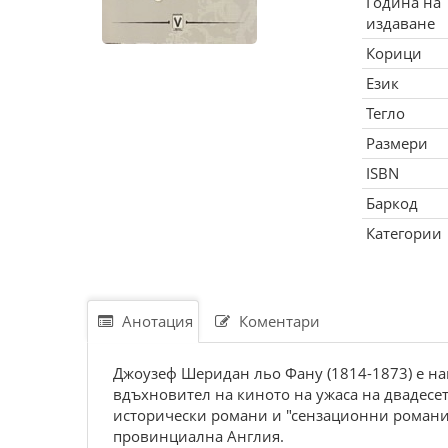
Година на
издаване
Корици
Език
Тегло
Размери
ISBN
Баркод
Категории
Анотация
Коментари
Джоузеф Шеридан льо Фану (1814-1873) е на
вдъхновител на киното на ужаса на двадесет
исторически романи и "сензационни романи"
провинциална Англия.