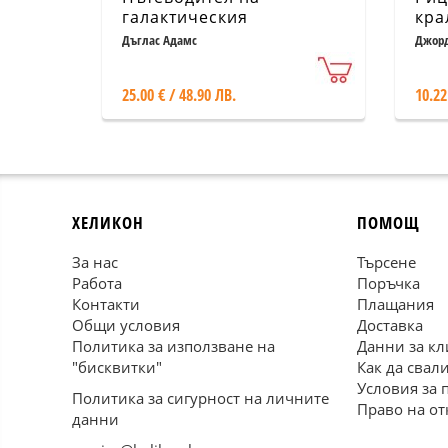
галактическия
кра
стопаджия / тв.к.
"Пе
Дъглас Адамс
Джорд
25.00 € / 48.90 ЛВ.
10.22
ХЕЛИКОН
ПОМОЩ
За нас
Търсене
Работа
Поръчка
Контакти
Плащания
Общи условия
Доставка
Политика за използване на
Данни за кл
"бисквитки"
Как да свал
Условия за 
Политика за сигурност на личните
Право на от
данни