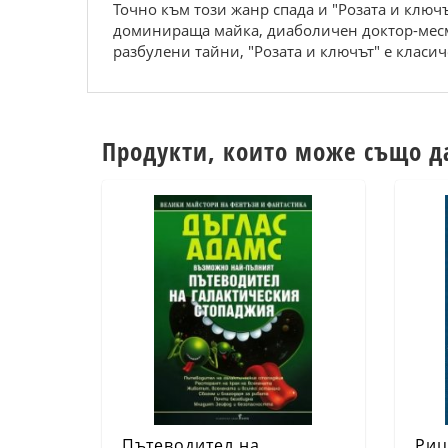
Точно към този жанр спада и "Розата и ключ
доминираща майка, диаболичен доктор-месме
разбулени тайни, "Розата и ключът" е класич
Продукти, които може също д
Пътеводител на
Риц