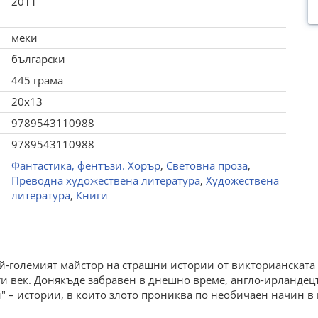
2011
меки
български
445 грама
20x13
9789543110988
9789543110988
Фантастика, фентъзи. Хорър
,
Световна проза
,
Преводна художествена литература
,
Художествена
литература
,
Книги
й-големият майстор на страшни истории от викторианската
и век. Донякъде забравен в днешно време, англо-ирландецъ
 – истории, в които злото прониква по необичаен начин в