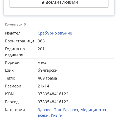
ДОБАВИ В ЛЮБИМИ
Коментари: 0
Издател
Сребърно звънче
Брой страници
368
Година на
2011
издаване
Корици
меки
Език
български
Тегло
469 грама
Размери
21x14
ISBN
9789548416122
Баркод
9789548416122
Категории
Здраве. Пол. Възраст
,
Медицина за
всеки
,
Книги