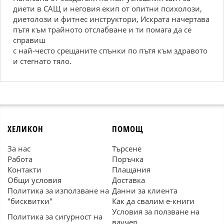
диети в САЩ и неговия екип от опитни психолози,
диетолози и фитнес инструктори, Искрата начертава
пътя към трайното отслабване и ти помага да се
справиш
с най-често срещаните спънки по пътя към здравото
и стегнато тяло.
ХЕЛИКОН
ПОМОЩ
За нас
Търсене
Работа
Поръчка
Контакти
Плащания
Общи условия
Доставка
Политика за използване на
Данни за клиента
"бисквитки"
Как да свалим е-книги
Условия за ползване на
Политика за сигурност на
ваучер