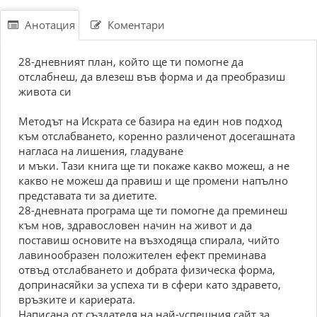
Анотация
Коментари
28-дневният план, който ще ти помогне да
отслабнеш, да влезеш във форма и да преобразиш
живота си
Методът на Искрата се базира на един нов подход
към отслабването, коренно различенот досегашната
нагласа на лишения, гладуване
и мъки. Тази книга ще ти покаже какво можеш, а не
какво не можеш да правиш и ще промени напълно
представата ти за диетите.
28-дневната програма ще ти помогне да преминеш
към нов, здравословен начин на живот и да
поставиш основите на възходяща спирала, чийто
лавинообразен положителен ефект преминава
отвъд отслабването и добрата физическа форма,
допринасяйки за успеха ти в сфери като здравето,
връзките и кариерата.
Написана от създателя на най-успешния сайт за