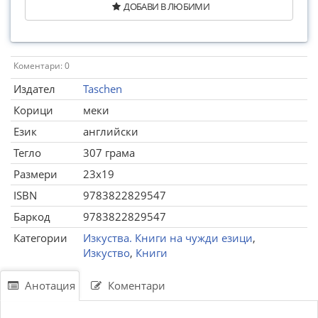
ДОБАВИ В ЛЮБИМИ
Коментари: 0
Издател
Taschen
Корици
меки
Език
английски
Тегло
307 грама
Размери
23x19
ISBN
9783822829547
Баркод
9783822829547
Категории
Изкуства. Книги на чужди езици
,
Изкуство
,
Книги
Анотация
Коментари