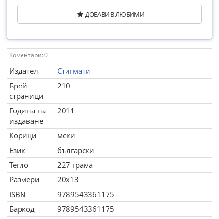
ДОБАВИ В ЛЮБИМИ
Коментари: 0
Издател
Стигмати
Брой
210
страници
Година на
2011
издаване
Корици
меки
Език
български
Тегло
227 грама
Размери
20x13
ISBN
9789543361175
Баркод
9789543361175