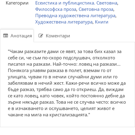
Категории
Есеистика и публицистика. Световна
,
Философска проза
,
Световна проза
,
Преводна художествена литература
,
Художествена литература
,
Книги
Анотация
Коментари
"Чакам разказите дами се явят, за това бих казал за
себе си, че съм по-скоро подслушвач, отколкото
писател на разкази. Най-точно: ловец на разкази...
Понякога улавям разказа в полет, вземам го от
улицата, чувам го в нечии случайни думи или го
забелязвам в нечий жест. Кажи-речи всичко може да
бъде разказ, трябва само да го откриеш. Да, виждам
се като ловец, като човек, който постоянно дебне да
зърне някъде разказ. Това не се случва често: всичко
е в изчакването и ослушването, целият живот е
чакане на мига на кристализацията."