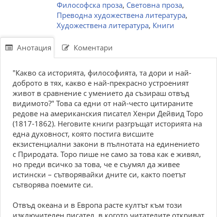
Философска проза
,
Световна проза
,
Преводна художествена литература
,
Художествена литература
,
Книги
Анотация
Коментари
"Какво са историята, философията, та дори и най-
доброто в тях, какво е най-прекрасно устроеният
живот в сравнение с умението да съзираш отвъд
видимото?" Това са едни от най-често цитираните
редове на американския писател Хенри Дейвид Торо
(1817-1862). Неговите книги разгръщат историята на
една духовност, която постига висшите
екзистенциални закони в пълнотата на единението
с Природата. Торо пише не само за това как е живял,
но преди всичко за това, че е съумял да живее
истински – сътворявайки дните си, както поетът
сътворява поемите си.
Отвъд океана и в Европа расте култът към този
изключителен писател, в когото читaтелите откриват