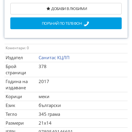
ДОБАВИ В ЛЮБИМИ
ПОРЪЧАЙ ПО ТЕЛЕФОН
Коментари: 0
Издател
Санитас КЦЛП
Брой
378
страници
Година на
2017
издаване
Корици
меки
Език
български
Тегло
345 грама
Размери
21x14
ISBN
9789549146691