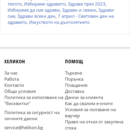
тялото
,
Избираме здравето
,
Здраве през 2023
,
Избираме да сме здрави
,
Здрави и свежи
,
Здрави
сме
,
Здрави всеки ден
,
7 април - Световен ден на
здравето
,
Изкуството на дълголетието
ХЕЛИКОН
ПОМОЩ
За нас
Търсене
Работа
Поръчка
Контакти
Плащания
Общи условия
Доставка
Политика за използване на
Данни за клиента
"бисквитки"
Как да свалим е-книги
Условия за ползване на
Политика за сигурност на
ваучер
личните данни
Право на отказ от закупена
service@helikon.bg
стока