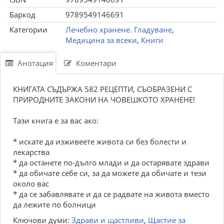
Баркод
9789549146691
Категории
Лечебно хранене. Гладуване
,
Медицина за всеки
,
Книги
Анотация
Коментари
КНИГАТА СЪДЪРЖА 582 РЕЦЕПТИ, СЪОБРАЗЕНИ С
ПРИРОДНИТЕ ЗАКОНИ НА ЧОВЕШКОТО ХРАНЕНЕ!
Тази книга е за вас ако:
* искате да изживеете живота си без болести и
лекарства
* да останете по-дълго млади и да остарявате здрави
* да обичате себе си, за да можете да обичате и тези
около вас
* да се забавлявате и да се радвате на живота вместо
да лежите по болници
Ключови думи:
Здрави и щастливи
,
Щастие за