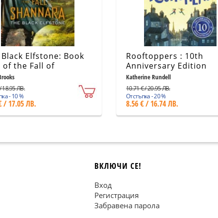
 Black Elfstone: Book
Rooftoppers : 10th
of the Fall of
Anniversary Edition
nnara
Brooks
Katherine Rundell
/ 18.95 ЛВ.
10.71 € / 20.95 ЛВ.
ка - 10 %
Отстъпка - 20 %
€ / 17.05 ЛВ.
8.56 € / 16.74 ЛВ.
ВКЛЮЧИ СЕ!
Вход
Регистрация
Забравена парола