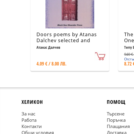
Doors poems by Atanas
The
Dalchev selected and
One 
translated by Cristopher
Sha
Атанас Далчев
Terry 
Buxton
9.69 € 
Отстъп
4.09 € / 8.00 ЛВ.
8.72 
ХЕЛИКОН
ПОМОЩ
За нас
Търсене
Работа
Поръчка
Контакти
Плащания
Общи условия
Доставка