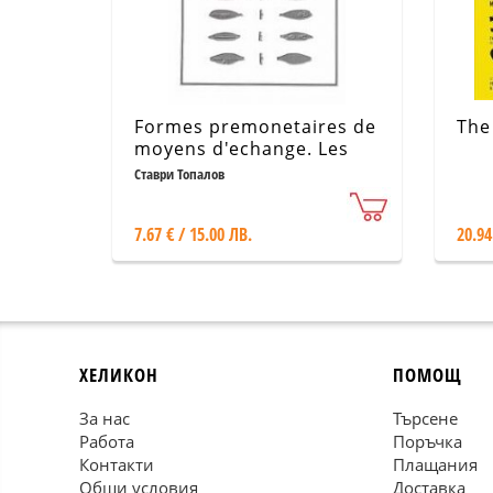
Formes premonetaires de
The
moyens d'echange. Les
fleches-monnaies coulees
Ставри Топалов
d'appolpnie du pont
7.67 € / 15.00 ЛВ.
20.94
ХЕЛИКОН
ПОМОЩ
За нас
Търсене
Работа
Поръчка
Контакти
Плащания
Общи условия
Доставка