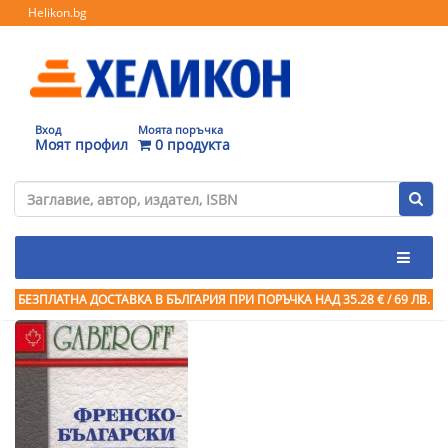
Helikon.bg
Вход
Моята поръчка
Моят профил
0 продукта
БЕЗПЛАТНА ДОСТАВКА В БЪЛГАРИЯ ПРИ ПОРЪЧКА
НАД 35.28 € / 69 ЛВ.