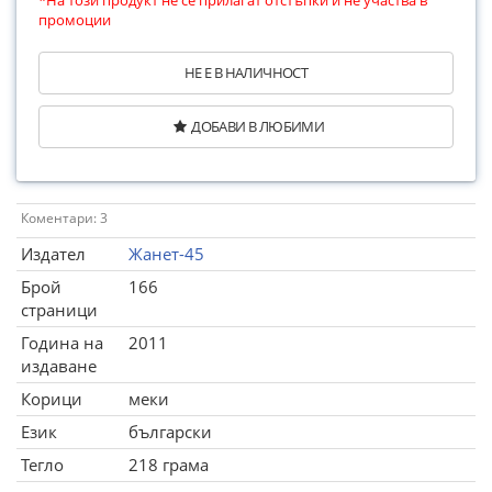
*На този продукт не се прилагат отстъпки и не участва в
промоции
НЕ Е В НАЛИЧНОСТ
ДОБАВИ В ЛЮБИМИ
Коментари: 3
Издател
Жанет-45
Брой
166
страници
Година на
2011
издаване
Корици
меки
Език
български
Тегло
218 грама