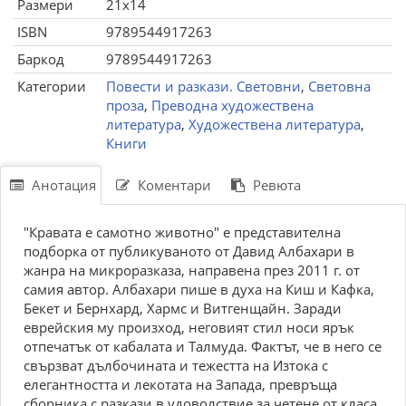
Размери
21x14
ISBN
9789544917263
Баркод
9789544917263
Категории
Повести и разкази. Световни
,
Световна
проза
,
Преводна художествена
литература
,
Художествена литература
,
Книги
Анотация
Коментари
Ревюта
"Кравата е самотно животно" е представителна
подборка от публикуваното от Давид Албахари в
жанра на микроразказа, направена през 2011 г. от
самия автор. Албахари пише в духа на Киш и Кафка,
Бекет и Бернхард, Хармс и Витгенщайн. Заради
еврейския му произход, неговият стил носи ярък
отпечатък от кабалата и Талмуда. Фактът, че в него се
свързват дълбочината и тежестта на Изтока с
елегантността и лекотата на Запада, превръща
сборника с разкази в удоволствие за четене от класа.