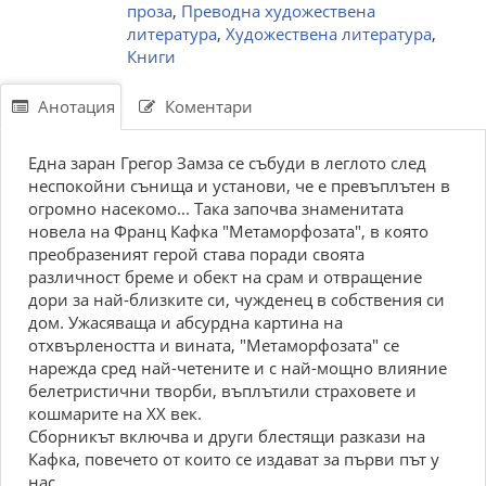
проза
,
Преводна художествена
литература
,
Художествена литература
,
Книги
Анотация
Коментари
Една заран Грегор Замза се събуди в леглото след
неспокойни сънища и установи, че е превъплътен в
огромно насекомо... Така започва знаменитата
новела на Франц Кафка "Метаморфозата", в която
преобразеният герой става поради своята
различност бреме и обект на срам и отвращение
дори за най-близките си, чужденец в собствения си
дом. Ужасяваща и абсурдна картина на
отхвърлеността и вината, "Метаморфозата" се
нарежда сред най-четените и с най-мощно влияние
белетристични творби, въплътили страховете и
кошмарите на ХХ век.
Сборникът включва и други блестящи разкази на
Кафка, повечето от които се издават за първи път у
нас.