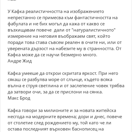
У Кафка реалистичността на изображението
непрестанно се примесва към фантастичността на
фабулата и не бих могъл да кажа от какво се
възхищавам повече ­ дали от "натуралистичното"
измерение на неговия въображаем свят, който
поради това става съвсем реален в очите ни, или от
уверената дързост на набезите му в странността. От
Кафка може да се научи безмерно много.
Андре Жид
Кафка умееше да открои скритата яркост. При него
сякаш се разбулва море от слънце, където всяка
вълна е струя светлина и от заслепение човек трябва
да затвори очи, за да се прислони на сянка.
Макс Брод
Кафка говори за милионите и за новата житейска
несгода на модерните времена; дори и днес, повече
от столетие след рождението му, той като че ли
остава последният върховен баснописец на