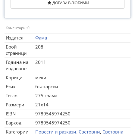
ДОБАВИ В ЛЮБИМИ
Коментари: 0
Издател
Фама
Брой
208
страници
Година на
2011
издаване
Корици
меки
Език
български
Тегло
275 грама
Размери
21x14
ISBN
9789545974250
Баркод
9789545974250
Категории
Повести и разкази. Световни
,
Световна