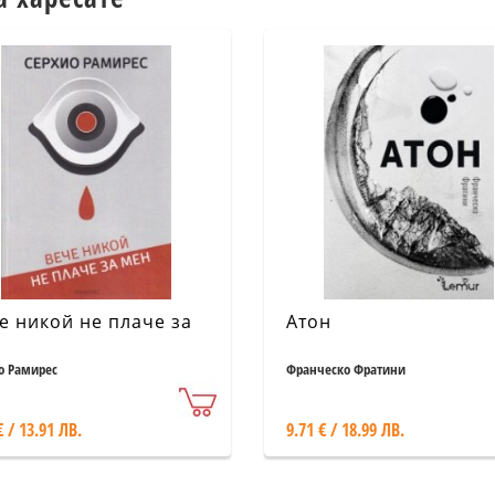
е никой не плаче за
Атон
н
о Рамирес
Франческо Фратини
€ / 13.91 ЛВ.
9.71 € / 18.99 ЛВ.