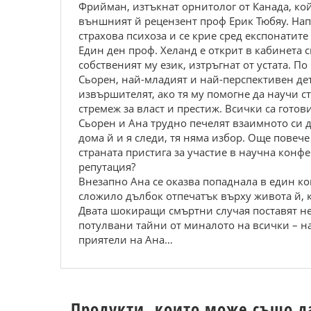
Фрийман, изтъкнат орнитолог от Канада, ко
външният й рецензент проф Ерик Тюбяу. Напо
страхова психоза и се крие сред експонатите
Един ден проф. Хеланд е открит в кабинета с
собственият му език, изтръгнат от устата. 
Сьорен, най-младият и най-перспективен дете
извършителят, ако тя му помогне да научи ст
стремеж за власт и престиж. Всички са готови
Сьорен и Ана трудно печелят взаимното си до
дома й и я следи, тя няма избор. Още повече
страната пристига за участие в научна конф
репутация?
Внезапно Ана се оказва попаднала в един ко
сложило дълбок отпечатък върху живота й, к
Двата шокиращи смъртни случая поставят не 
потулвани тайни от миналото на всички – на
приятели на Ана…
Продукти, които може също д