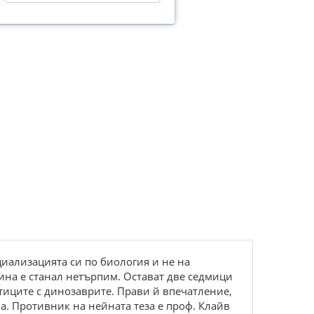
ециализацията си по биология и не на
ина е станал нетърпим. Остават две седмици
птиците с динозаврите. Прави й впечатление,
. Противник на нейната теза е проф. Клайв