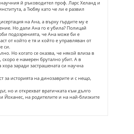
 научния й ръководител проф. Ларс Хеланд и
нститута, а Тюбяу като че ли е развил
исертация на Ана, а върху гърдите му е
ение. Но дали Ана го е убила? Полицай
ърби подозренията, че Ана може би е
ст от който е тя и който е управляван от
е си.
лно. Но когато се оказва, че някой влиза в
, скоро е намерен брутално убит. А в
а хора заради застрашената си научна
т за историята на динозаврите и с нещо,
ът, но и открехват вратичката към дълго
 и Йоханес, на родителите и на най-близките