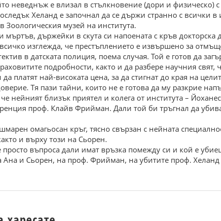
йто неведнъж е влизал в стълкновение (дори и физическо) с
следък Хеланд е започнал да се държи странно с всички в и
 в Зоологическия музей на института.
и мъртъв, държейки в скута си напоената с кръв докторска д
По всичко изглежда, че престъплението е извършено за отмъщ
ктив в датската полиция, поема случая. Той е готов да заг
раховитите подробности, както и да разбере научния свят, ча
 да платят най-високата цена, за да стигнат до края на целит
верие. Тя пази тайни, които не е готова да му разкрие напъ
 че нейният близък приятел и колега от института – Йоханес
еренция проф. Клайв Фрийман. Дали той би тръгнал да убив
шмарен омагьосан кръг, тясно свързан с нейната специалнос
акто и върху този на Сьорен.
просто въпроса дали имат връзка помежду си и кой е убиец
 Ана и Сьорен, на проф. Фрийман, на убитите проф. Хеланд
а харесате