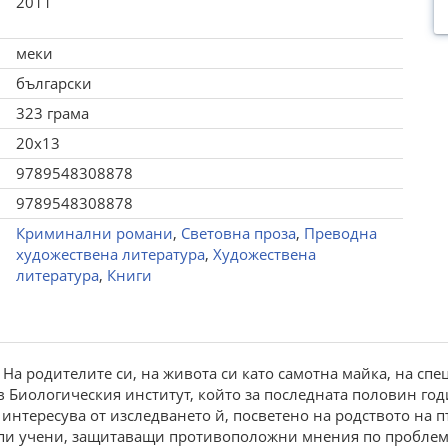
2011
меки
български
323 грама
20x13
9789548308878
9789548308878
Криминални романи
,
Световна проза
,
Преводна
художествена литература
,
Художествена
литература
,
Книги
. На родителите си, на живота си като самотна майка, на сп
 Биологическия институт, който за последната половин год
е интересува от изследването й, посветено на родството на 
упи учени, защитаващи противоположни мнения по проблема