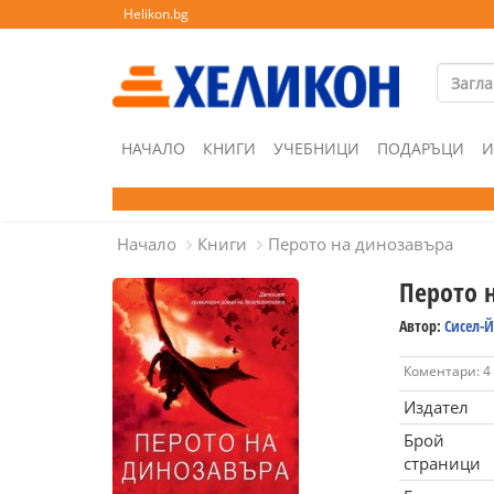
Helikon.bg
НАЧАЛО
КНИГИ
УЧЕБНИЦИ
ПОДАРЪЦИ
И
Начало
Книги
Перото на динозавъра
Перото 
Автор:
Сисел-Й
Коментари: 4
Издател
Брой
страници