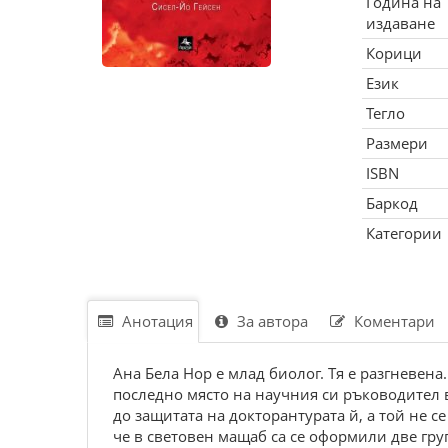
Година на
издаване
Корици
Език
Тегло
Размери
ISBN
Баркод
Категории
Анотация
За автора
Коментари
Ана Бела Нор е млад биолог. Тя е разгневена
последно място на научния си ръководител в
до защитата на докторантурата й, а той не с
че в световен мащаб са се оформили две гр