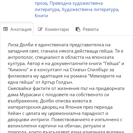
проза
,
Преводна художествена
литература
,
Художествена литература
,
Книги
Анотация
Коментари
Ревюта
Лиза Долби е единствената представителка на
западния свят, станала някога действаща гейша. Тя е
антрополог, специалист в областта на японската
култура. Автор е на документалните книги "Гейша" и
"Кимоно" и е консултант на Стивън Спилбърг за
филмовата му адаптация на романа "Мемоарите на
една гейша" от Артър Голдън.
Смесвайки фактите от жизнения път на придворната
дама Мурасаки с плодовете на собственото си
въображение, Долби описва живота в
имтераторския дворец на Япония през периода
Хейан с цялата му церемониална парадност и
дворцови интриги. Повествованието е изпълнено с
великолепни картини на обичаи, ритуали и
природа, които възсъздават една изчезнала вселена,