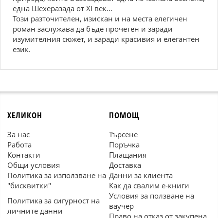
една Шехеразада от XI век...
Този разточителен, изискан и на места елегичен
роман заслужава да бъде прочетен и заради
изумителния сюжет, и заради красивия и елегантен
език.
ХЕЛИКОН
ПОМОЩ
За нас
Търсене
Работа
Поръчка
Контакти
Плащания
Общи условия
Доставка
Политика за използване на
Данни за клиента
"бисквитки"
Как да свалим е-книги
Условия за ползване на
Политика за сигурност на
ваучер
личните данни
Право на отказ от закупена