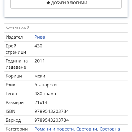
ДОБАВИ В ЛЮБИМИ
Коментари: 0
Издател
Рива
Брой
430
страници
Година на
2011
издаване
Корици
меки
Език
български
Тегло
480 грама
Размери
21x14
ISBN
9789543203734
Баркод
9789543203734
Категории
Романи и повести. Световни
,
Световна