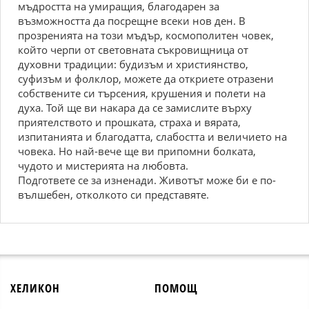
мъдростта на умиращия, благодарен за
възможността да посрещне всеки нов ден. В
прозренията на този мъдър, космополитен човек,
който черпи от световната съкровищница от
духовни традиции: будизъм и християнство,
суфизъм и фолклор, можете да откриете отразени
собствените си търсения, крушения и полети на
духа. Той ще ви накара да се замислите върху
приятелството и прошката, страха и вярата,
изпитанията и благодатта, слабостта и величието на
човека. Но най-вече ще ви припомни болката,
чудото и мистерията на любовта.
Подгответе се за изненади. Животът може би е по-
вълшебен, отколкото си представяте.
ХЕЛИКОН
ПОМОЩ