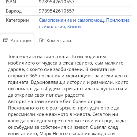
ISBN
9789542610557
Баркод
9789542610557
Категории
Самопознание и самопомощ
,
Приложна
психология
,
Книги
Анотация
Коментари
Това е книга на тайнствата. Тя ни води към
изобилието от чудеса в ежедневието, към малките
дарове, с които сме заобиколени. В книгата ще
откриете 365 послания и медитации - за всеки ден от
годината. Вдъхновяващи истории и размисли, които
ни помагат да събудим скритата сила на душата си и
да открием своя път към радостта.
Авторът на тази книга е бил болен от рак.
Преживяното го е разтърсило, принудило го е да
преосмисли кое е важното в живота. Сега той ни
кани да погледнем през неговите очи и сърце, за да
се събудим за собствения си живот. Оцелял след
изпитанието, Марк Непо е съхранил жаждата и