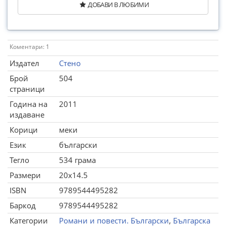
ДОБАВИ В ЛЮБИМИ
Коментари: 1
Издател
Стено
Брой
504
страници
Година на
2011
издаване
Корици
меки
Език
български
Тегло
534 грама
Размери
20x14.5
ISBN
9789544495282
Баркод
9789544495282
Категории
Романи и повести. Български
,
Българска