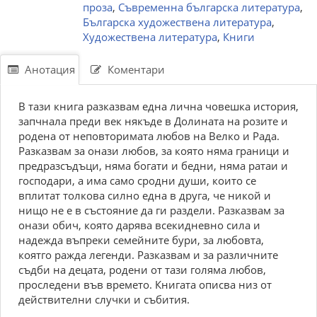
проза
,
Съвременна българска литература
,
Българска художествена литература
,
Художествена литература
,
Книги
Анотация
Коментари
В тази книга разказвам една лична човешка история,
запчнала преди век някъде в Долината на розите и
родена от неповторимата любов на Велко и Рада.
Разказвам за онази любов, за която няма граници и
предразсъдъци, няма богати и бедни, няма ратаи и
господари, а има само сродни души, които се
вплитат толкова силно една в друга, че никой и
нищо не е в състояние да ги раздели. Разказвам за
онази обич, която дарява всекидневно сила и
надежда въпреки семейните бури, за любовта,
коятго ражда легенди. Разказвам и за различните
съдби на децата, родени от тази голяма любов,
проследени във времето. Книгата описва низ от
действителни случки и събития.