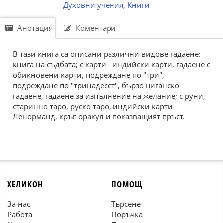
Духовни учения
,
Книги
Анотация
Коментари
В тази книга са описани различни видове гадаене:
книга на съдбата; с карти - индийски карти, гадаене с
обикновени карти, подреждане по "три",
подреждане по "тринадесет", бързо циганско
гадаене, гадаене за изпълнение на желание; с руни,
старинно таро, руско таро, индийски карти
Ленорманд, кръг-оракул и показващият пръст.
ХЕЛИКОН
ПОМОЩ
За нас
Търсене
Работа
Поръчка