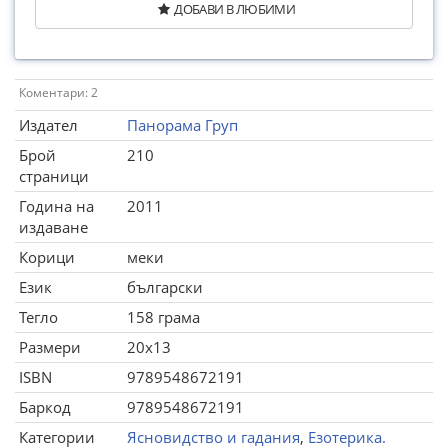
ДОБАВИ В ЛЮБИМИ
Коментари: 2
Издател
Панорама Груп
Брой
210
страници
Година на
2011
издаване
Корици
меки
Език
български
Тегло
158 грама
Размери
20x13
ISBN
9789548672191
Баркод
9789548672191
Категории
Ясновидство и гадания
,
Езотерика.