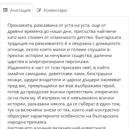
Анотация
Коментари
Приказката, разказвана от уста на уста, още от
древни времена до наши дни, присъства най-вече
като мил спомен от отминалото детство. Българската
традиция на разказването й е свързана с домашното
огнище, около което малки и големи слушали в
прехлас истории за нечувани същества, далечни
царства и алергоризирани персонажи.
Изданието е част от този приказен свят, в който
омайни самодиви, деветглави лами, безстрашни
юнаци, щедри владетели и царски дъщери оживяват
пред вас, превръщайки ви във въображаем герой,
готов да преодолее всички препятствия, изпречили
се на пътя му. И въпреки че е невъзможно всички
истории, разказани някога, да се съберат в един том,
тук са включени онези от тях, които най-контрастно
обрисуват характерните особености на българската
народна приказка.
Настоящето издание включва най-известните