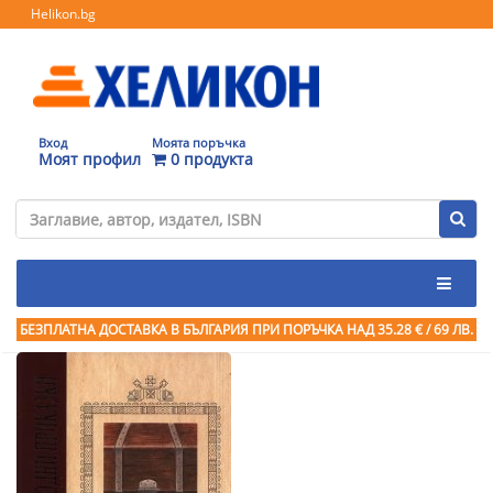
Helikon.bg
Вход
Моята поръчка
Моят профил
0 продукта
БЕЗПЛАТНА ДОСТАВКА В БЪЛГАРИЯ ПРИ ПОРЪЧКА
НАД 35.28 € / 69 ЛВ.