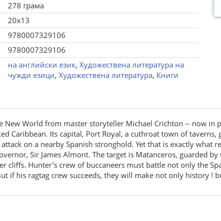
278 грама
20x13
9780007329106
9780007329106
на английски език
,
Художествена литература на
чужди езици
,
Художествена литература
,
Книги
 the New World from master storyteller Michael Crichton -- now in
d Caribbean. Its capital, Port Royal, a cuthroat town of taverns,
attack on a nearby Spanish stronghold. Yet that is exactly what 
 governor, Sir James Almont. The target is Matanceros, guarded by
cliffs. Hunter's crew of buccaneers must battle not only the Spani
t if his ragtag crew succeeds, they will make not only history ! bu