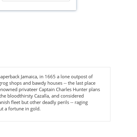
 paperback Jamaica, in 1665 a lone outpost of
 grog shops and bawdy houses -- the last place
renowned privateer Captain Charles Hunter plans
 the bloodthirsty Cazalla, and considered
sh fleet but other deadly perils -- raging
t a fortune in gold.