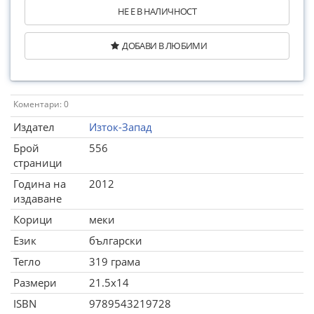
НЕ Е В НАЛИЧНОСТ
ДОБАВИ В ЛЮБИМИ
Коментари: 0
Издател
Изток-Запад
Брой
556
страници
Година на
2012
издаване
Корици
меки
Език
български
Тегло
319 грама
Размери
21.5x14
ISBN
9789543219728