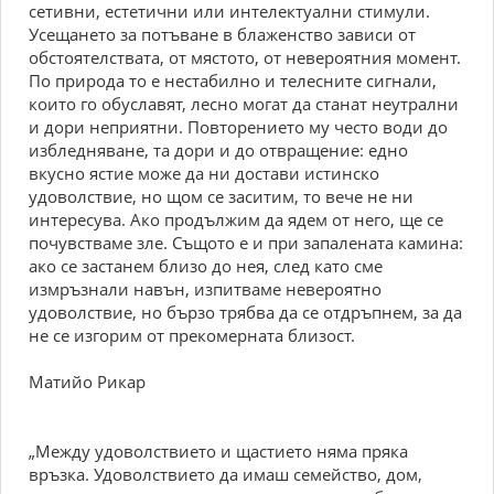
сетивни, естетични или интелектуални стимули.
Усещането за потъване в блаженство зависи от
обстоятелствата, от мястото, от невероятния момент.
По природа то е нестабилно и телесните сигнали,
които го обуславят, лесно могат да станат неутрални
и дори неприятни. Повторението му често води до
избледняване, та дори и до отвращение: едно
вкусно ястие може да ни достави истинско
удоволствие, но щом се заситим, то вече не ни
интересува. Ако продължим да ядем от него, ще се
почувстваме зле. Същото е и при запалената камина:
ако се застанем близо до нея, след като сме
измръзнали навън, изпитваме невероятно
удоволствие, но бързо трябва да се отдръпнем, за да
не се изгорим от прекомерната близост.
Матийо Рикар
„Между удоволствието и щастието няма пряка
връзка. Удоволствието да имаш семейство, дом,