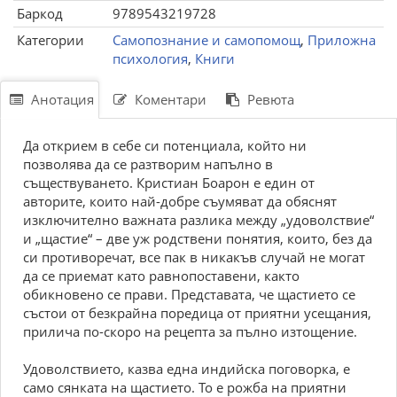
Баркод
9789543219728
Категории
Самопознание и самопомощ
,
Приложна
психология
,
Книги
Анотация
Коментари
Ревюта
Да открием в себе си потенциала, който ни
позволява да се разтворим напълно в
съществуването. Кристиан Боарон е един от
авторите, които най-добре съумяват да обяснят
изключително важната разлика между „удоволствие“
и „щастие“ – две уж родствени понятия, които, без да
си противоречат, все пак в никакъв случай не могат
да се приемат като равнопоставени, както
обикновено се прави. Представата, че щастието се
състои от безкрайна поредица от приятни усещания,
прилича по-скоро на рецепта за пълно изтощение.
Удоволствието, казва една индийска поговорка, е
само сянката на щастието. То е рожба на приятни