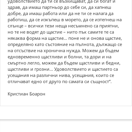
удоволствието да ти се възхищават, да си богат и
здрав, да имаш партньор до себе си, да хапнеш
добре, да имаш работа или да не ти се налага да
работиш, да се изкъпеш в морето, да се изтегнеш на
слънце – всички тези неща несъмнено са приятни,
но те не водят до щастие – нито пък самите те са
някаква форма на щастие... поне не и онова щастие,
определяно като състояние на пълнота, дължащо се
на отсъствие на хронична нужда. Можем да бъдем
едновременно щастливи и болни, та дори и на
смъртно легло, можем да бъдем щастливи и бедни,
щастливи и грозни... Удоволствието и щастието са
усещания на различни нива, усещания, които се
отличават едно от друго по самата си същност“.
Кристиан Боарон