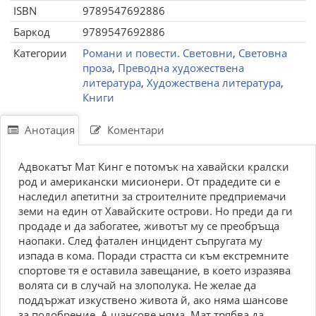
ISBN
9789547692886
Баркод
9789547692886
Категории
Романи и повести. Световни
,
Световна
проза
,
Преводна художествена
литература
,
Художествена литература
,
Книги
Анотация
Коментари
Адвокатът Мат Кинг е потомък на хавайски кралски
род и американски мисионери. От прадедите си е
наследил апетитни за строителните предприемачи
земи на един от Хавайските острови. Но преди да ги
продаде и да забогатее, животът му се преобръща
наопаки. След фатален инцидент съпругата му
изпада в кома. Поради страстта си към екстремните
спортове тя е оставила завещание, в което изразява
волята си в случай на злополука. Не желае да
поддържат изкуствено живота й, ако няма шансове
за подобрение. А шансове няма. Мат трябва да