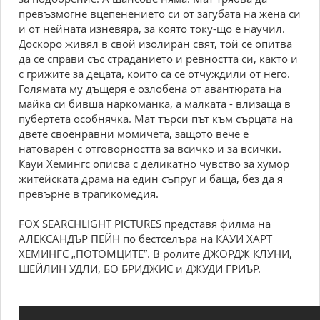
превъзмогне вцепенението си от загубата на жена си
и от нейната изневяра, за която току-що е научил.
Доскоро живял в свой изолиран свят, той се опитва
да се справи със страданието и ревността си, както и
с грижите за децата, които са се отчуждили от него.
Голямата му дъщеря е озлобена от авантюрата на
майка си бивша наркоманка, а малката - влизаща в
пубертета особнячка. Мат търси път към сърцата на
двете своенравни момичета, защото вече е
натоварен с отговорността за всичко и за всички.
Кауи Хемингс описва с деликатно чувство за хумор
житейската драма на един съпруг и баща, без да я
превърне в трагикомедия.
FOX SEARCHLIGHT PICTURES представя филма на
АЛЕКСАНДЪР ПЕЙН по бестселъра на КАУИ ХАРТ
ХЕМИНГС „ПОТОМЦИТЕ”. В ролите ДЖОРДЖ КЛУНИ,
ШЕЙЛИН УДЛИ, БО БРИДЖИС и ДЖУДИ ГРИЪР.