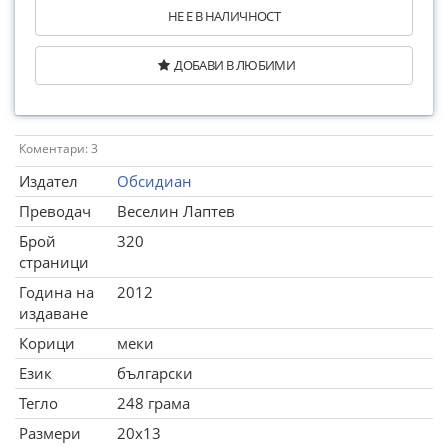
НЕ Е В НАЛИЧНОСТ
ДОБАВИ В ЛЮБИМИ
Коментари: 3
Издател
Обсидиан
Преводач
Веселин Лаптев
Брой
320
страници
Година на
2012
издаване
Корици
меки
Език
български
Тегло
248 грама
Размери
20x13