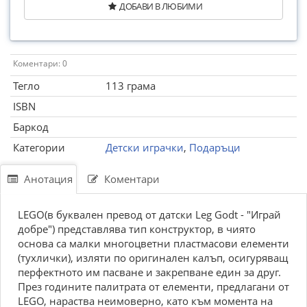
ДОБАВИ В ЛЮБИМИ
Коментари: 0
Тегло
113 грама
ISBN
Баркод
Категории
Детски играчки
,
Подаръци
Анотация
Коментари
LEGO(в буквален превод от датски Leg Godt - "Играй
добре") представлява тип конструктор, в чиято
основа са малки многоцветни пластмасови елементи
(тухлички), изляти по оригинален калъп, осигуряващ
перфектното им пасване и закрепване един за друг.
През годините палитрата от елементи, предлагани от
LEGO, нараства неимоверно, като към момента на