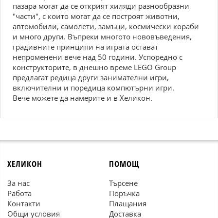
пазара могат да се открият хиляди разнообразни
"части", с които могат да се построят животни,
автомобили, самолети, замъци, космически кораби
и много други. Въпреки многото нововъведения,
градивните принципи на играта остават
непроменени вече над 50 години. Успоредно с
конструкторите, в днешно време LEGO Group
предлагат редица други занимателни игри,
включителни и поредица компютърни игри.
Вече можете да намерите и в Хеликон.
ХЕЛИКОН
ПОМОЩ
За нас
Търсене
Работа
Поръчка
Контакти
Плащания
Общи условия
Доставка