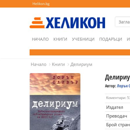
Helikon.bg
НАЧАЛО
КНИГИ
УЧЕБНИЦИ
ПОДАРЪЦИ
И
Начало
Книги
Делириум
Делири
Автор:
Лорън 
Коментари: 5
Издател
Преводач
Брой стра