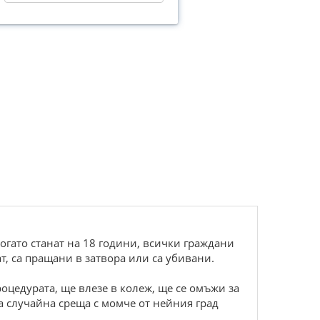
 Когато станат на 18 години, всички граждани
т, са пращани в затвора или са убивани.
цедурата, ще влезе в колеж, ще се омъжи за
на случайна среща с момче от нейния град