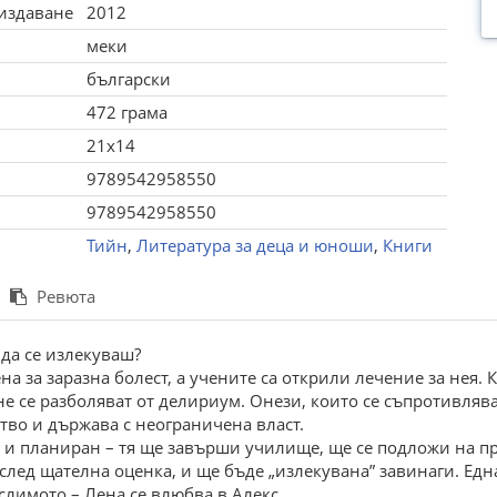
 издаване
2012
меки
български
472 грама
21x14
9789542958550
9789542958550
Тийн
,
Литература за деца и юноши
,
Книги
Ревюта
да се излекуваш?
на за заразна болест, а учените са открили лечение за нея.
не се разболяват от делириум. Онези, които се съпротивлява
тво и държава с неограничена власт.
 и планиран – тя ще завърши училище, ще се подложи на про
 след щателна оценка, и ще бъде „излекувана” завинаги. Ед
лимото – Лена се влюбва в Алекс...