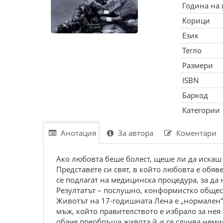
Година на
Корици
Език
Тегло
Размери
ISBN
Баркод
Категории
Анотация
За автора
Коментари
Ако любовта беше болест, щеше ли да искаш 
Представете си свят, в който любовта е обяве
се подлагат на медицинска процедура, за да 
Резултатът – послушно, конформистко общес
Животът на 17-годишната Лена е „нормален”
мъж, който правителството е избрало за нея
обаче преобръща живота й и се случва немис