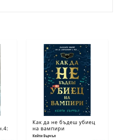
Как да не бъдеш убиец
.4:
на вампири
а
Кейти Бърчъл