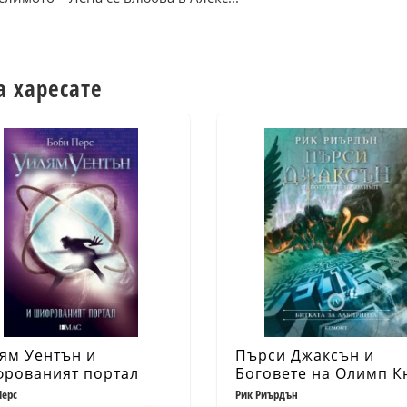
а харесате
ям Уентън и
Пърси Джаксън и
рованият портал
Боговете на Олимп Кн
Битката за Лабиринт
Перс
Рик Риърдън