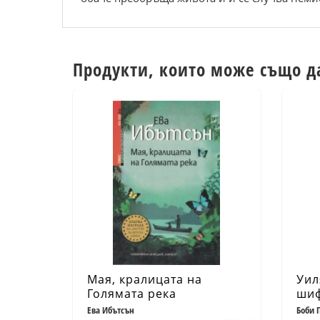
Продукти, които може също д
Мая, кралицата на
Уил
Голямата река
шиф
Ева Ибътсън
Боби 