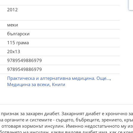
2012
меки
български
115 грама
20x13
9789549886979
9789549886979
Практическа и алтернативна медицина. Още...
,
Медицина за всеки
,
Книги
н признак за захарен диабет. Захарният диабет е хронично 
а органите и системите - сърцето, бъбреците, зрението, кр
, отговаря хормонът инсулин. Именно недостатъчното му из
ботването на инсулин, какви видове диабет има, как се ко