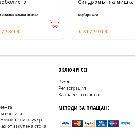
воболието
Синдромът на мишка
о Иванов;Галина Пенева
Барбара Фол
€ / 7.82 ЛВ.
3.58 € / 7.00 ЛВ.
ВКЛЮЧИ СЕ!
Вход
Регистрация
Забравена парола
иента
МЕТОДИ ЗА ПЛАЩАНЕ
им е-книги
ползване на ваучер
каз от закупена стока