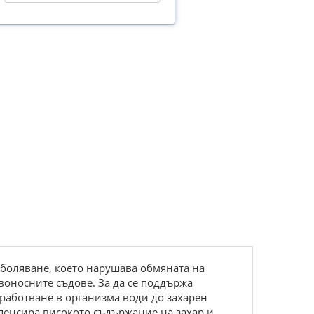
заболяване, което нарушава обмяната на
ъвоносните съдове. За да се поддържа
работване в организма води до захарен
мпенсира високото съдържание на захар и