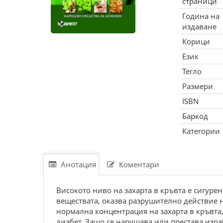
страници
Година на
издаване
Корици
Език
Тегло
Размери
ISBN
Баркод
Категории
Анотация
Коментари
Високото ниво на захарта в кръвта е сигуре
веществата, оказва разрушително действие н
нормална концентрация на захарта в кръвта
диабет. Защо се нарушава или престава изра