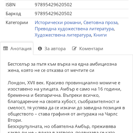
ISBN
97895429620502
Баркод
97895429620502
Категории
Исторически романи
,
Световна проза
,
Преводна художествена литература
,
Художествена литература
,
Книги
Анотация
За автора
Коментари
Бестселър за пътя към върха на една амбициозна
жена, която не се отказва от мечтите си
Лондон, XVII век. Красиво провинциално момиче е
изоставено на улицата. Амбър е само на 16 години,
бременна и безпарична. Въпреки всичко,
благодарение на своята хубост, съобразителност и
смелост, тя успява да се изкачи до завидна позиция в
обществото – става графиня от антуража на Чарлс
Втори.
Безскрупулната, но обаятелна Амбър, преживява
какво ли не – влиза в затвора, подвизава се като