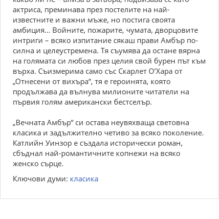
актриса, преминава през постелите на най-
известните и важни мъже, но постига своята
амбиция… Войните, пожарите, чумата, дворцовите
интриги – всяко изпитание сякаш прави Амбър по-
силна и целеустремена. Тя съумява да остане вярна
на голямата си любов през целия свой бурен път към
върха. Съизмерима само със Скарлет О’Хара от
„Отнесени от вихъра“, тя е героинята, която
продължава да вълнува милионите читатели на
първия голям американски бестселър.
„Вечната Амбър“ си остава неувяхваща световна
класика и задължително четиво за всяко поколение.
Катлийн Уинзор е създала исторически роман,
сбъднал най-романтичните копнежи на всяко
женско сърце.
Ключови думи:
класика