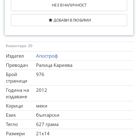
НЕ Е В НАЛИЧНОСТ
ДОБАВИ В ЛЮБИМИ
Коментари: 20
Издател
Апостроф
Преводач
Ралица Кариева
Брой
976
страници
Година на
2012
издаване
Корици
меки
Език
български
Тегло
627 грама
Размери
21x14