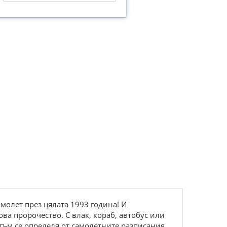
амолет през цялата 1993 година! И
ва пророчество. С влак, кораб, автобус или
итъм се определя от самолетните разписания.