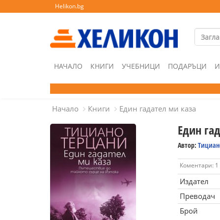
Helikon.bg
НАЧАЛО
КНИГИ
УЧЕБНИЦИ
ПОДАРЪЦИ
И
Начало
Книги
Един гадател ми каза
Един гад
Автор:
Тициан
Коментари: 1
Издател
Преводач
Брой