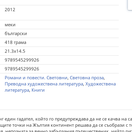
2012
меки
български
418 грама
21.3x14.5
9789545299926
9789545299926
Романи и повести. Световни
,
Световна проза
,
Преводна художествена литература
,
Художествена
литература
,
Книги
г един гадател, който го предупреждава да не се качва на с
ещите точки на Жълтия континент решава да се съобрази с то
зия, непозната за вечно забързания пътешественик, чийто р