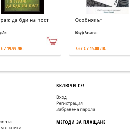
траж да бди на пост
Особнякът
р Ли
Юсуф Атълган
 € / 19.99 ЛВ.
7.67 € / 15.00 ЛВ.
ВКЛЮЧИ СЕ!
Вход
Регистрация
Забравена парола
иента
МЕТОДИ ЗА ПЛАЩАНЕ
им е-книги