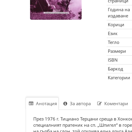
страници
Година на
издаване
Корици
Език
Тегло
Размери
ISBN
Баркод
Категории
Анотация
За автора
Коментари
През 1976 г. Тициано Терцани среща в Хонкон
специалният пратеник на сп. „Шпигел“ в гор
на гърба на слон, той открива една друга А