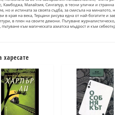
ос, Камбоджа, Малайзия, Сингапур, в тесни улички и странна
 но и истината за своята съдба, за смисъла на миналото, 
ви в края на века, Терцани рисува една от най-богатите и 
тури, в плен на своите демони. Пътуване журналистическо,
 пътуване към магическата азиатска мъдрост и към себеотк
а харесате