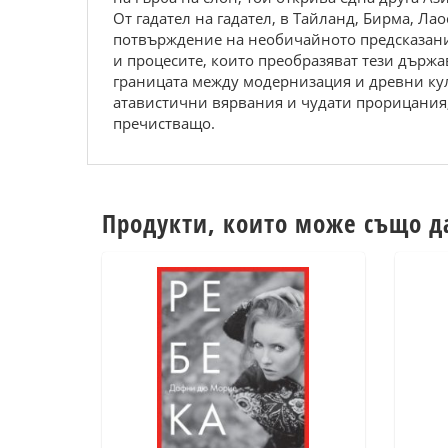
От гадател на гадател, в Тайланд, Бирма, Ла
потвърждение на необичайното предсказание,
и процесите, които преобразяват тези държа
границата между модернизация и древни кул
атавистични вярвания и чудати прорицания,
пречистващо.
Продукти, които може също д