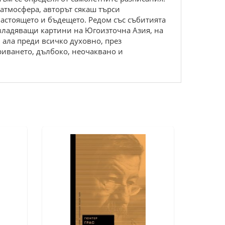
 атмосфера, авторът сякаш търси
настоящето и бъдещето. Редом със събитията
завладяващи картини на Югоизточна Азия, на
 ала преди всичко духовно, през
риването, дълбоко, неочаквано и