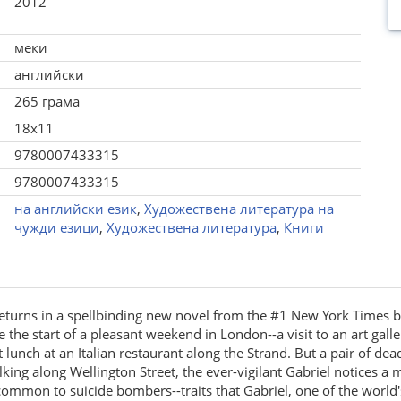
2012
меки
английски
265 грама
18x11
9780007433315
9780007433315
на английски език
,
Художествена литература на
чужди езици
,
Художествена литература
,
Книги
 returns in a spellbinding new novel from the #1 New York Times be
 the start of a pleasant weekend in London--a visit to an art galle
et lunch at an Italian restaurant along the Strand. But a pair of 
ing along Wellington Street, the ever-vigilant Gabriel notices a
s common to suicide bombers--traits that Gabriel, one of the worl