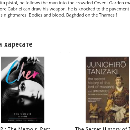
tta pistol, he follows the man into the crowded Covent Garden m
before Gabriel can draw his weapon, he is knocked to the pavement
his nightmares. Bodies and blood, Baghdad on the Thames !
а харесате
R : The Memoir, Part
The Secret History of