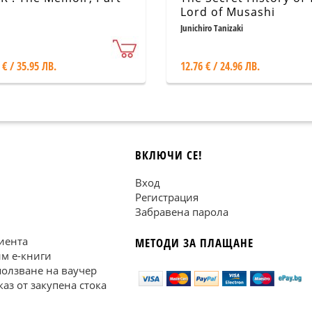
e
Lord of Musashi
Junichiro Tanizaki
 € / 35.95 ЛВ.
12.76 € / 24.96 ЛВ.
ВКЛЮЧИ СЕ!
Вход
Регистрация
Забравена парола
иента
МЕТОДИ ЗА ПЛАЩАНЕ
им е-книги
ползване на ваучер
каз от закупена стока