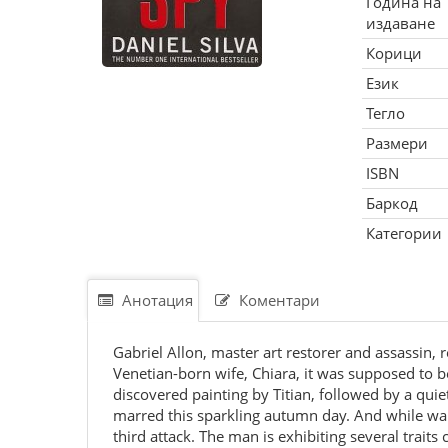
Година на
издаване
Корици
Език
Тегло
Размери
ISBN
Баркод
Категории
Анотация
Коментари
Gabriel Allon, master art restorer and assassin,
Venetian-born wife, Chiara, it was supposed to be
discovered painting by Titian, followed by a qui
marred this sparkling autumn day. And while walk
third attack. The man is exhibiting several trait