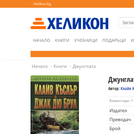
Helikon.bg
НАЧАЛО
КНИГИ
УЧЕБНИЦИ
ПОДАРЪЦИ
И
Начало
Книги
Джунглата
Джунгла
Автор:
Клайв 
Коментари: 1
Издател
Преводач
Брой