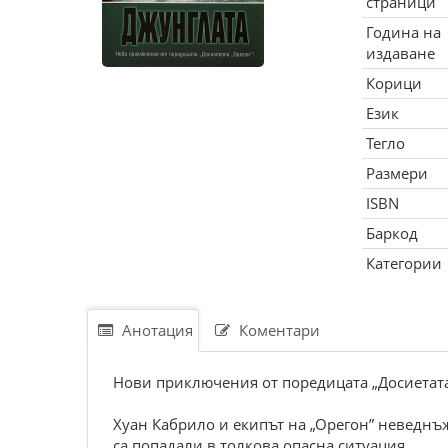
страници
Година на
издаване
Корици
Език
Тегло
Размери
ISBN
Баркод
Категории
Анотация
Коментари
Нови приключения от поредицата „Досиетата
Хуан Кабрило и екипът на „Орегон” неведнъ
са попадали в толкова опасна ситуация.