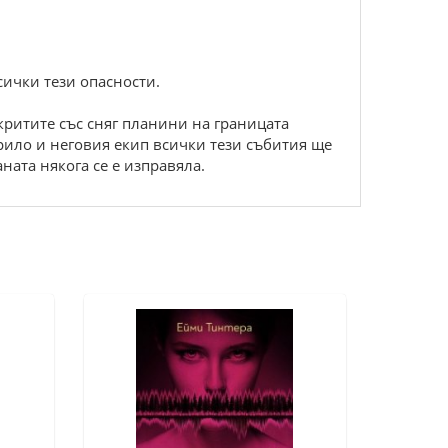
сички тези опасности.
ритите със сняг планини на границата
рило и неговия екип всички тези събития ще
ната някога се е изправяла.