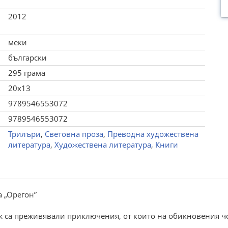
2012
меки
български
295 грама
20x13
9789546553072
9789546553072
Трилъри
,
Световна проза
,
Преводна художествена
литература
,
Художествена литература
,
Книги
 „Орегон”
ж са преживявали приключения, от които на обикновения чо