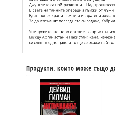
Джунглите са най-различни... Над тропически
В света на тайните операции гъмжи от лъжи 
Един човек храни тъмни и извратени желани
За да изпълнят последната си задача, Кабри
Унищожително ново оръжие, за пръв път изп
между Афганистан и Пакистан; жена, изчезна
се слеят в едно цяло и то ще се окаже най-го
Продукти, които може също д