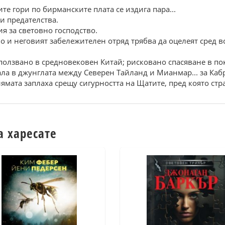
те гори по бирманските плата се издига пара...
и предателства.
я за световно господство.
ло и неговият забележителен отряд трябва да оцелеят сред в
олзвано в средновековен Китай; рисковано спасяване в пок
ла в джунглата между Северен Тайланд и Мианмар... за Каб
лямата заплаха срещу сигурността на Щатите, пред която стра
а харесате