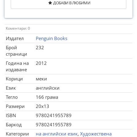
ДОБАВИ В ЛЮБИМИ
Коментари: 0
Издател
Penguin Books
Брой
232
страници
Година на
2012
издаване
Корици
меки
Език
английски
Тегло
166 грама
Размери
20x13
ISBN
9780241955789
Баркод
9780241955789
Категории
на английски език
,
Художествена