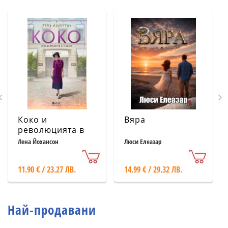
Коко и
Вяра
революцията в
модата
Лена Йохансон
Люси Елеазар
11.90 € / 23.27 ЛВ.
14.99 € / 29.32 ЛВ.
Най-продавани