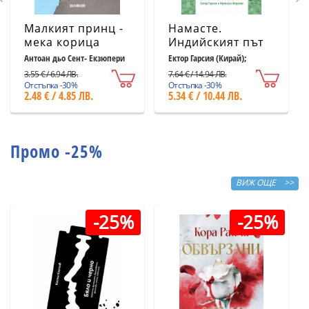
Малкият принц -
Намасте.
мека корица
Индийският път
светлосиня
към щастието,
Антоан дьо Сент- Екзюпери
Ектор Гарсия (Кирай);
Франсеск Миралес
удовлетворението
3.55 € / 6.94 ЛВ.
7.64 € / 14.94 ЛВ.
и успеха
Отстъпка -30%
Отстъпка -30%
2.48 € / 4.85 ЛВ.
5.34 € / 10.44 ЛВ.
Промо -25%
ВИЖ ОЩЕ >>
-25%
-25%