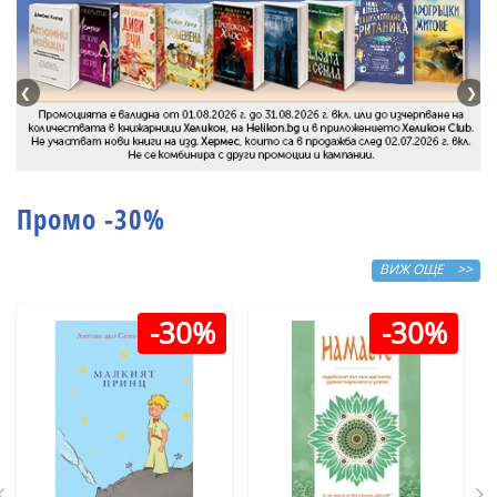
❮
❯
Промо -30%
ВИЖ ОЩЕ >>
-30%
-30%