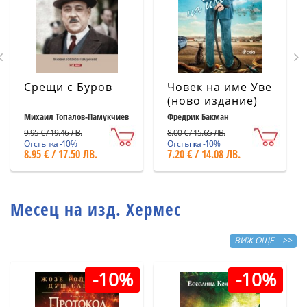
Срещи с Буров
Човек на име Уве
(ново издание)
Михаил Топалов-Памукчиев
Фредрик Бакман
9.95 € / 19.46 ЛВ.
8.00 € / 15.65 ЛВ.
Отстъпка -10%
Отстъпка -10%
8.95 € / 17.50 ЛВ.
7.20 € / 14.08 ЛВ.
Месец на изд. Хермес
ВИЖ ОЩЕ >>
-10%
-10%