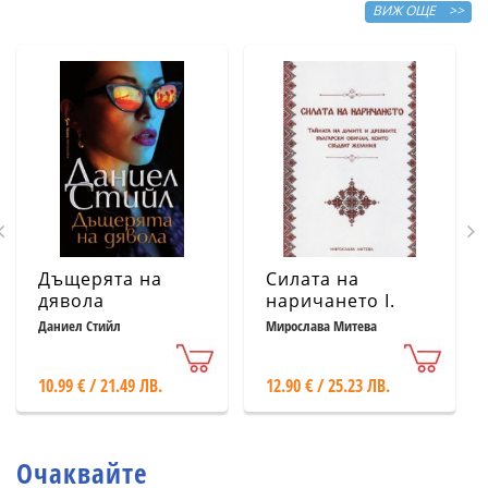
ВИЖ ОЩЕ >>
Дъщерята на
Силата на
дявола
наричането І.
Тайната на
Даниел Стийл
Мирослава Митева
думите и
древните
10.99 € / 21.49 ЛВ.
12.90 € / 25.23 ЛВ.
български
обичаи, които
сбъдват желания
Очаквайте