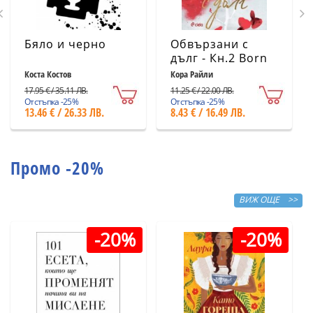
Бяло и черно
Обвързани с
дълг - Кн.2 Born
in Blood Mafia
Коста Костов
Кора Райли
Chronicles
17.95 € / 35.11 ЛВ.
11.25 € / 22.00 ЛВ.
Отстъпка -25%
Отстъпка -25%
13.46 € / 26.33 ЛВ.
8.43 € / 16.49 ЛВ.
Промо -20%
ВИЖ ОЩЕ >>
-20%
-20%