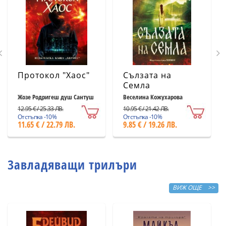
Протокол "Хаос"
Сълзата на
Семла
Жозе Родригеш душ Сантуш
Веселина Кожухарова
12.95 € / 25.33 ЛВ.
10.95 € / 21.42 ЛВ.
Отстъпка -10%
Отстъпка -10%
11.65 € / 22.79 ЛВ.
9.85 € / 19.26 ЛВ.
Завладяващи трилъри
ВИЖ ОЩЕ >>