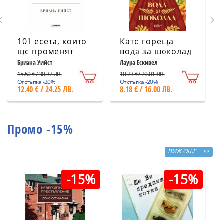
101 есета, които
Като гореща
ще променят
вода за шоколад
начина ви на
(ново издание)
Бриана Уийст
Лаура Ескивел
мислене
15.50 € / 30.32 ЛВ.
10.23 € / 20.01 ЛВ.
Отстъпка -20%
Отстъпка -20%
12.40 € / 24.25 ЛВ.
8.18 € / 16.00 ЛВ.
Промо -15%
ВИЖ ОЩЕ >>
-15%
-15%