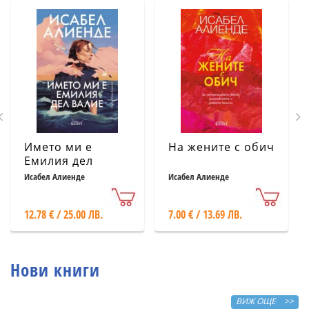
Името ми е
На жените с обич
Емилия дел
Валие
Исабел Алиенде
Исабел Алиенде
12.78 € / 25.00 ЛВ.
7.00 € / 13.69 ЛВ.
Нови книги
ВИЖ ОЩЕ >>