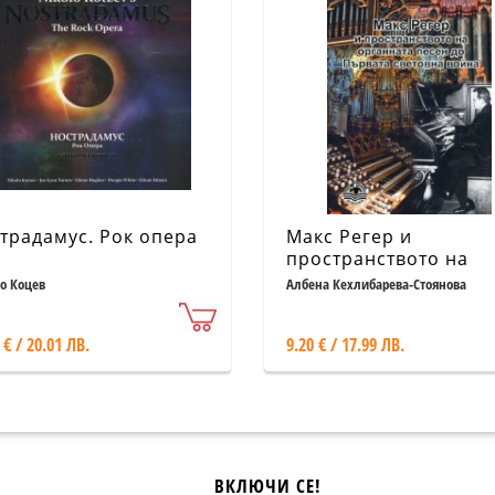
традамус. Рок опера
Макс Регер и
пространството на
органната песен до
о Коцев
Албена Кехлибарева-Стоянова
Първата световна во
 € / 20.01 ЛВ.
9.20 € / 17.99 ЛВ.
ВКЛЮЧИ СЕ!