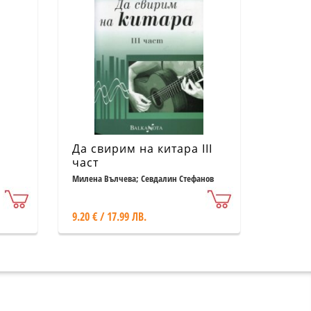
Да свирим на китара III
част
Милена Вълчева; Севдалин Стефанов
йна
9.20 € / 17.99 ЛВ.