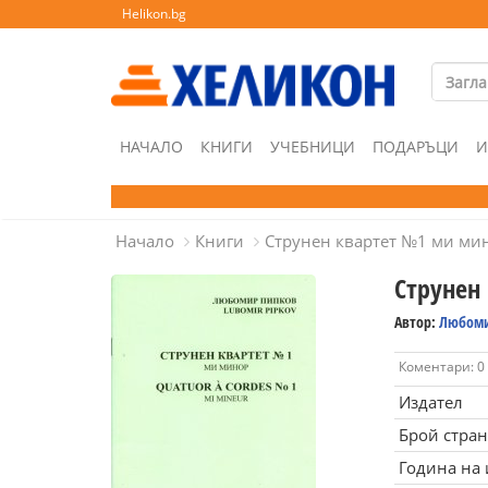
Helikon.bg
НАЧАЛО
КНИГИ
УЧЕБНИЦИ
ПОДАРЪЦИ
И
Начало
Книги
Струнен квартет №1 ми ми
Струнен
Автор:
Любоми
Коментари: 0
Издател
Брой стра
Година на