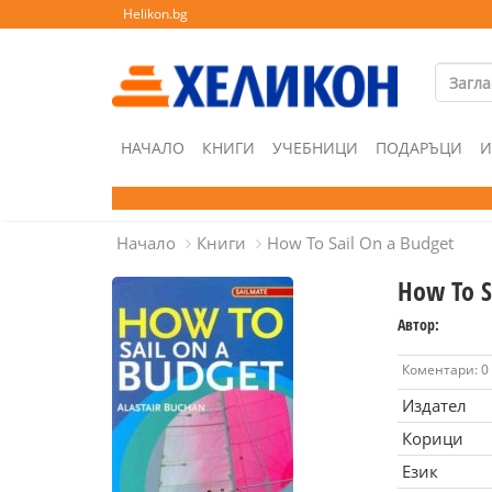
Helikon.bg
НАЧАЛО
КНИГИ
УЧЕБНИЦИ
ПОДАРЪЦИ
И
Начало
Книги
How To Sail On a Budget
How To S
Автор:
Коментари: 0
Издател
Корици
Език