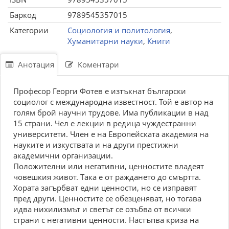
Баркод
9789545357015
Категории
Социология и политология
,
Хуманитарни науки
,
Книги
Анотация
Коментари
Професор Георги Фотев е изтъкнат български
социолог с международна известност. Той е автор на
голям брой научни трудове. Има публикации в над
15 страни. Чел е лекции в редица чуждестранни
университети. Член е на Европейската академия на
науките и изкуствата и на други престижни
академични организации.
Положителни или негативни, ценностите владеят
човешкия живот. Така е от раждането до смъртта.
Хората загърбват едни ценности, но се изправят
пред други. Ценностите се обезценяват, но тогава
идва нихилизмът и светът се озъбва от всички
страни с негативни ценности. Настъпва криза на