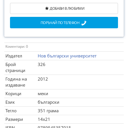
ДОБАВИ В ЛЮБИМИ
ПОРЪЧАЙ ПО ТЕЛЕФОН
Коментари: 0
Издател
Нов български университет
Брой
326
страници
Година на
2012
издаване
Корици
меки
Език
български
Тегло
351 грама
Размери
14x21
ISBN
9789545357015