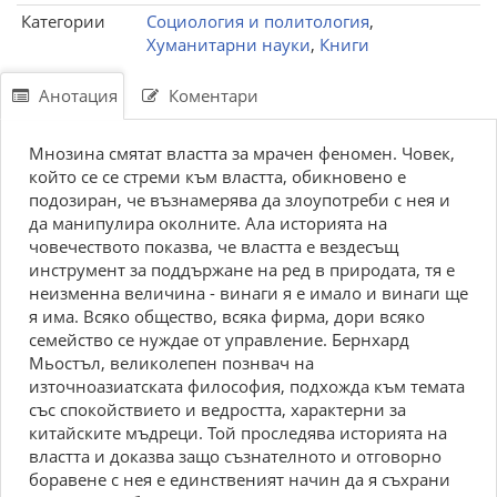
Категории
Социология и политология
,
Хуманитарни науки
,
Книги
Анотация
Коментари
Мнозина смятат властта за мрачен феномен. Човек,
който се се стреми към властта, обикновено е
подозиран, че възнамерява да злоупотреби с нея и
да манипулира околните. Ала историята на
човечеството показва, че властта е вездесъщ
инструмент за поддържане на ред в природата, тя е
неизменна величина - винаги я е имало и винаги ще
я има. Всяко общество, всяка фирма, дори всяко
семейство се нуждае от управление. Бернхард
Мьостъл, великолепен познвач на
източноазиатската философия, подхожда към темата
със спокойствието и ведростта, характерни за
китайските мъдреци. Той проследява историята на
властта и доказва защо съзнателното и отговорно
боравене с нея е единственият начин да я съхрани