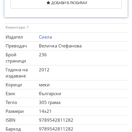
ДОБАВИ В ЛЮБИМИ
Коментари: 1
Издател
Сиела
Преводач
Величка Стефанова
Брой
236
страници
Година на
2012
издаване
Корици
меки
Език
български
Тегло
305 грама
Размери
14x21
ISBN
9789542811282
Баркод
9789542811282